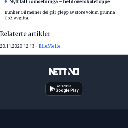
Nytt fall i omsetninga – held overskotet oppe
Bunker Oil meiner dei går glepp av store volum grunna
Co2-avgifta.
Relaterte artikler
ElleMelle
20.11.2020 12:13 -
Last ned fra
Google Play