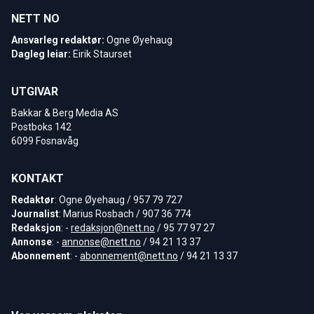
NETT NO
Ansvarleg redaktør:
Ogne Øyehaug
Dagleg leiar:
Eirik Staurset
UTGIVAR
Bakkar & Berg Media AS
Postboks 142
6099 Fosnavåg
KONTAKT
Redaktør
: Ogne Øyehaug / 957 79 727
Journalist
: Marius Rosbach / 907 36 774
Redaksjon
: -
redaksjon@nett.no
/ 95 77 97 27
Annonse
: -
annonse@nett.no
/ 94 21 13 37
Abonnement
: -
abonnement@nett.no
/ 94 21 13 37