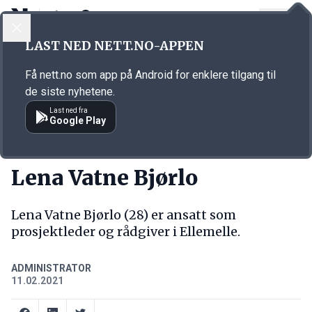
LOGG INN
MENY
Annonsørinnhold
LAST NED NETT.NO-APPEN
Link for annonse
Få nett.no som app på Android for enklere tilgang til
de siste nyhetene.
Last ned fra
Google Play
NY JOBB
Lena Vatne Bjørlo
Lena Vatne Bjørlo (28) er ansatt som
prosjektleder og rådgiver i Ellemelle.
ADMINISTRATOR
11.02.2021