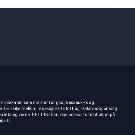
m-plakaten sine normer for god presseskikk og
 for skilje mellom redaksjonelt stoff og reklame/sponsing.
rettsleg verna. NETT NO har ikkje ansvar for innhaldet på
ka til.