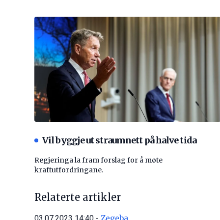
Vil byggje ut straumnett på halve tida
Regjeringa la fram forslag for å møte
kraftutfordringane.
Relaterte artikler
Zegeba
03.07.2023 14:40 -