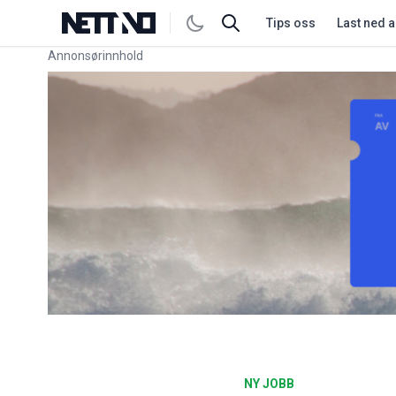
Tips oss
Last ned 
Annonsørinnhold
Link for annonse
NY JOBB