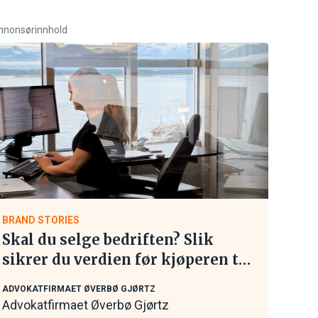
nnonsørinnhold
BRAND STORIES
Skal du selge bedriften? Slik
sikrer du verdien før kjøperen tar
kontakt
ADVOKATFIRMAET ØVERBØ GJØRTZ
Advokatfirmaet Øverbø Gjørtz