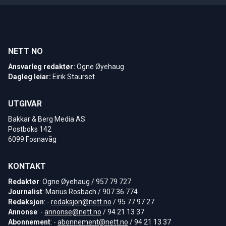
NETT NO
Ansvarleg redaktør:
Ogne Øyehaug
Dagleg leiar:
Eirik Staurset
UTGIVAR
Bakkar & Berg Media AS
Postboks 142
6099 Fosnavåg
KONTAKT
Redaktør
: Ogne Øyehaug / 957 79 727
Journalist
: Marius Rosbach / 907 36 774
Redaksjon
: -
redaksjon@nett.no
/ 95 77 97 27
Annonse
: -
annonse@nett.no
/ 94 21 13 37
Abonnement
: -
abonnement@nett.no
/ 94 21 13 37