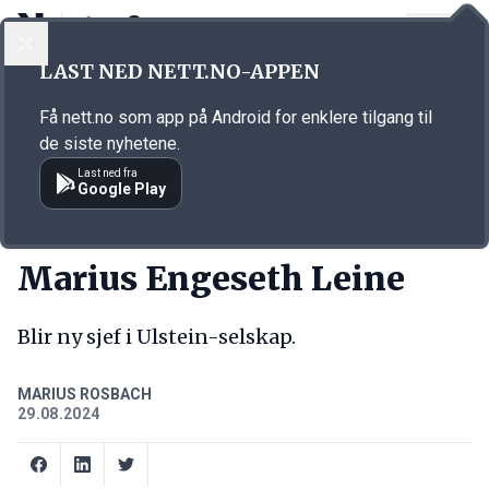
LOGG INN
MENY
Annonsørinnhold
LAST NED NETT.NO-APPEN
Link for annonse
Få nett.no som app på Android for enklere tilgang til
de siste nyhetene.
Last ned fra
Google Play
NY JOBB
Marius Engeseth Leine
Blir ny sjef i Ulstein-selskap.
MARIUS ROSBACH
29.08.2024