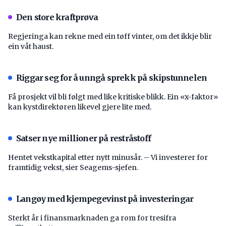
Den store kraftprøva
Regjeringa kan rekne med ein tøff vinter, om det ikkje blir
ein våt haust.
Riggar seg for å unngå sprekk på skipstunnelen
Få prosjekt vil bli følgt med like kritiske blikk. Ein «x-faktor»
kan kystdirektøren likevel gjere lite med.
Satser nye millioner på restråstoff
Hentet vekstkapital etter nytt minusår. – Vi investerer for
framtidig vekst, sier Seagems-sjefen.
Langøy med kjempegevinst på investeringar
Sterkt år i finansmarknaden ga rom for tresifra