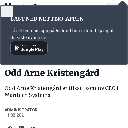
LOGG INN
MENY
Annonsørinnhold
LAST NED NETT.NO-APPEN
Link for annonse
Få nett.no som app på Android for enklere tilgang til
de siste nyhetene.
Last ned fra
Google Play
NY JOBB
Odd Arne Kristengård
Odd Arne Kristengård er tilsatt som ny CEO i
Maritech Systems.
ADMINISTRATOR
11.02.2021