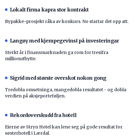
Lokalt firma kapra stor kontrakt
Bypakke-prosjekt råka av konkurs. No startar det opp att.
Langøy med kjempegevinst på investeringar
Sterkt år i finansmarknaden ga rom for tresifra
millionutbytte.
Sigrid med største overskot nokon gong
Tredobla omsetninga, mangedobla resultatet - og dobla
verdien på aksjeporteføljen.
Rekordoverskudd fra hotell
Eierne av Stryn Hotel kan lene seg på gode resultat for
søsterhotell i Lærdal.