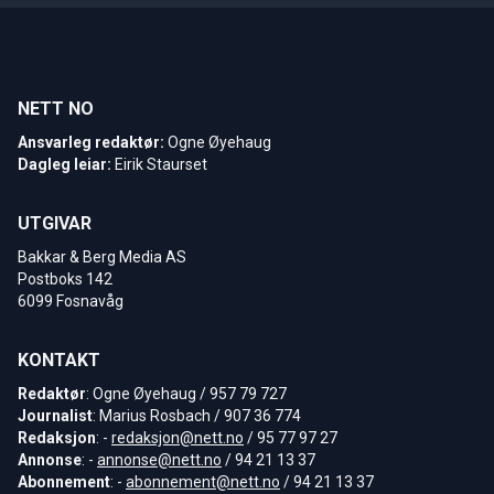
NETT NO
Ansvarleg redaktør:
Ogne Øyehaug
Dagleg leiar:
Eirik Staurset
UTGIVAR
Bakkar & Berg Media AS
Postboks 142
6099 Fosnavåg
KONTAKT
Redaktør
: Ogne Øyehaug / 957 79 727
Journalist
: Marius Rosbach / 907 36 774
Redaksjon
: -
redaksjon@nett.no
/ 95 77 97 27
Annonse
: -
annonse@nett.no
/ 94 21 13 37
Abonnement
: -
abonnement@nett.no
/ 94 21 13 37