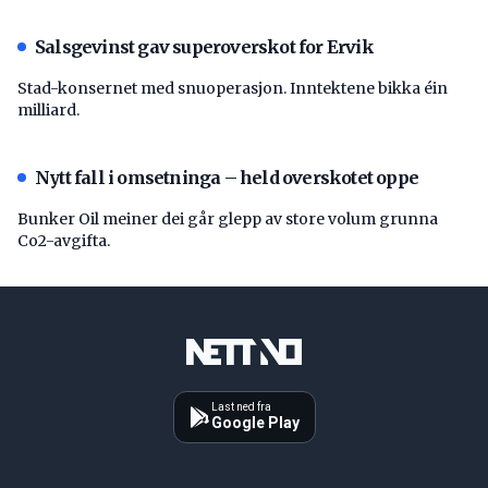
Salsgevinst gav superoverskot for Ervik
Stad-konsernet med snuoperasjon. Inntektene bikka éin
milliard.
Nytt fall i omsetninga – held overskotet oppe
Bunker Oil meiner dei går glepp av store volum grunna
Co2-avgifta.
Last ned fra
Google Play