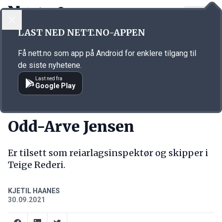
LOGG INN
MENY
Annonsørinnhold
LAST NED NETT.NO-APPEN
Link for annonse
Få nett.no som app på Android for enklere tilgang til
de siste nyhetene.
Last ned fra
Google Play
NY JOBB
Odd-Arve Jensen
Er tilsett som reiarlagsinspektør og skipper i
Teige Rederi.
KJETIL HAANES
30.09.2021