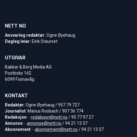
NETT NO
Ansvarleg redaktør:
Ogne Øyehaug
Dagleg leiar:
Eirik Staurset
UTGIVAR
Bakkar & Berg Media AS
Postboks 142
6099 Fosnavåg
KONTAKT
Redaktør
: Ogne Øyehaug / 957 79 727
Journalist
: Marius Rosbach / 907 36 774
Redaksjon
: -
redaksjon@nett.no
/ 95 77 97 27
Annonse
: -
annonse@nett.no
/ 94 21 13 37
Abonnement
: -
abonnement@nett.no
/ 94 21 13 37