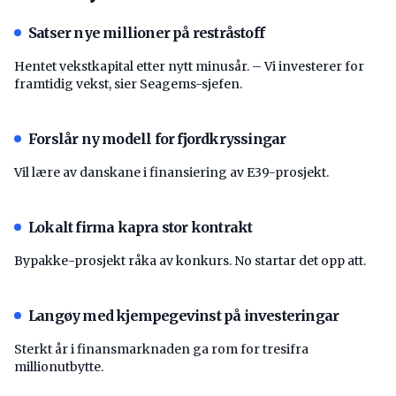
Satser nye millioner på restråstoff
Hentet vekstkapital etter nytt minusår. – Vi investerer for
framtidig vekst, sier Seagems-sjefen.
Forslår ny modell for fjordkryssingar
Vil lære av danskane i finansiering av E39-prosjekt.
Lokalt firma kapra stor kontrakt
Bypakke-prosjekt råka av konkurs. No startar det opp att.
Langøy med kjempegevinst på investeringar
Sterkt år i finansmarknaden ga rom for tresifra
millionutbytte.