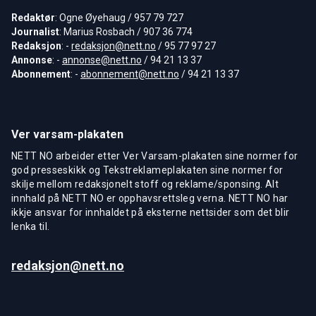
Redaktør
: Ogne Øyehaug / 957 79 727
Journalist
: Marius Rosbach / 907 36 774
Redaksjon
: -
redaksjon@nett.no
/ 95 77 97 27
Annonse
: -
annonse@nett.no
/ 94 21 13 37
Abonnement
: -
abonnement@nett.no
/ 94 21 13 37
Ver varsam-plakaten
NETT NO arbeider etter Ver Varsam-plakaten sine normer for
god presseskikk og Tekstreklameplakaten sine normer for
skilje mellom redaksjonelt stoff og reklame/sponsing. Alt
innhald på NETT NO er opphavsrettsleg verna. NETT NO har
ikkje ansvar for innhaldet på eksterne nettsider som det blir
lenka til.
redaksjon@nett.no