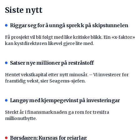
Siste nytt
Riggar seg for å unngå sprekk på skipstunnelen
Få prosjekt vil bli følgt med like kritiske blikk. Ein «x-faktor»
kan kystdirektøren likevel gjere lite med.
Satser nye millioner på restråstoff
Hentet vekstkapital etter nytt minusår. – Vi investerer for
framtidig vekst, sier Seagems-sjefen.
Langøy med kjempegevinst på investeringar
Sterkt år i finansmarknaden ga rom for tresifra
millionutbytte.
Børsdagen: Kursras for reiarlag