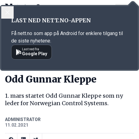
LOGG INN
MENY
Annonsørinnhold
LAST NED NETT.NO-APPEN
Link for annonse
Få nett.no som app på Android for enklere tilgang til
de siste nyhetene.
Last ned fra
Google Play
NY JOBB
Odd Gunnar Kleppe
1. mars startet Odd Gunnar Kleppe som ny
leder for Norwegian Control Systems.
ADMINISTRATOR
11.02.2021