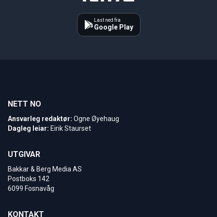
Last ned fra
Google Play
NETT NO
Ansvarleg redaktør:
Ogne Øyehaug
Dagleg leiar:
Eirik Staurset
UTGIVAR
Bakkar & Berg Media AS
Postboks 142
6099 Fosnavåg
KONTAKT