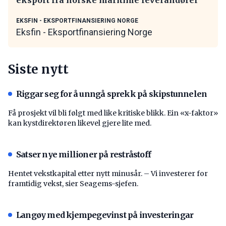
EKSFIN - EKSPORTFINANSIERING NORGE
Eksfin - Eksportfinansiering Norge
Siste nytt
Riggar seg for å unngå sprekk på skipstunnelen
Få prosjekt vil bli følgt med like kritiske blikk. Ein «x-faktor»
kan kystdirektøren likevel gjere lite med.
Satser nye millioner på restråstoff
Hentet vekstkapital etter nytt minusår. – Vi investerer for
framtidig vekst, sier Seagems-sjefen.
Langøy med kjempegevinst på investeringar