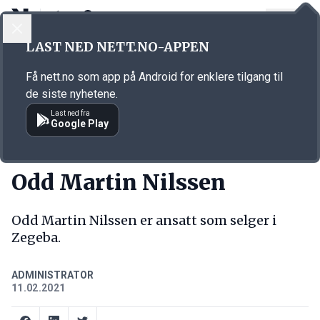
LOGG INN
MENY
Annonsørinnhold
LAST NED NETT.NO-APPEN
Link for annonse
Få nett.no som app på Android for enklere tilgang til
de siste nyhetene.
Last ned fra
Google Play
NY JOBB
Odd Martin Nilssen
Odd Martin Nilssen er ansatt som selger i
Zegeba.
ADMINISTRATOR
11.02.2021