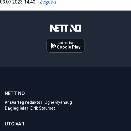
Zegeba
03.07.2023 14:40 -
Last ned fra
Google Play
NETT NO
Ansvarleg redaktør:
Ogne Øyehaug
Dagleg leiar:
Eirik Staurset
UTGIVAR