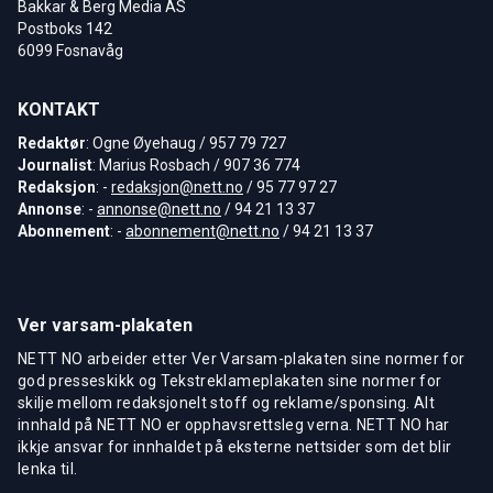
Bakkar & Berg Media AS
Postboks 142
6099 Fosnavåg
KONTAKT
Redaktør
: Ogne Øyehaug / 957 79 727
Journalist
: Marius Rosbach / 907 36 774
Redaksjon
: -
redaksjon@nett.no
/ 95 77 97 27
Annonse
: -
annonse@nett.no
/ 94 21 13 37
Abonnement
: -
abonnement@nett.no
/ 94 21 13 37
Ver varsam-plakaten
NETT NO arbeider etter Ver Varsam-plakaten sine normer for
god presseskikk og Tekstreklameplakaten sine normer for
skilje mellom redaksjonelt stoff og reklame/sponsing. Alt
innhald på NETT NO er opphavsrettsleg verna. NETT NO har
ikkje ansvar for innhaldet på eksterne nettsider som det blir
lenka til.