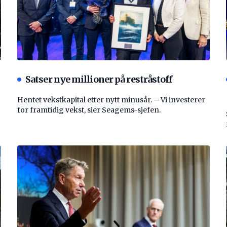
Satser nye millioner på restråstoff
Hentet vekstkapital etter nytt minusår. – Vi investerer
for framtidig vekst, sier Seagems-sjefen.