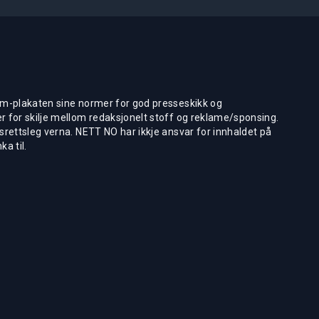
m-plakaten sine normer for god presseskikk og
 for skilje mellom redaksjonelt stoff og reklame/sponsing.
rettsleg verna. NETT NO har ikkje ansvar for innhaldet på
ka til.