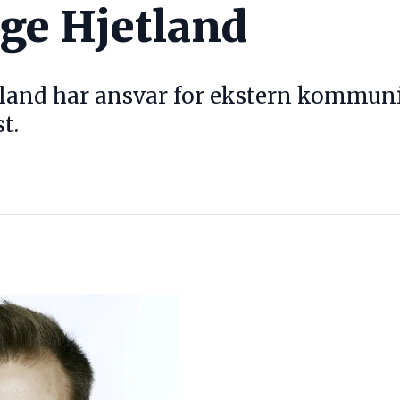
lge Hjetland
tland har ansvar for ekstern kommuni
st.