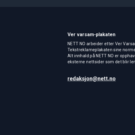
Ver varsam-plakaten
NETT NO arbeider etter Ver Varsa
Tekstreklameplakaten sine normer
Alt innhald på NETT NO er opphavs
eksterne nettsider som det blir len
redaksjon@nett.no