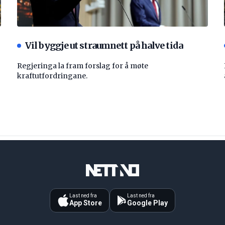
Vil byggje ut straumnett på halve tida
Regjeringa la fram forslag for å møte
kraftutfordringane.
Last ned fra
Last ned fra
App Store
Google Play