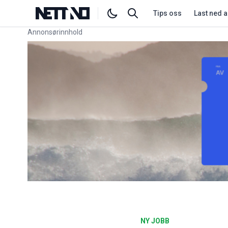
Tips oss
Last ned 
Annonsørinnhold
Link for annonse
NY JOBB