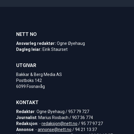
NETT NO
Ansvarleg redaktør:
Ogne Øyehaug
Dagleg leiar:
Eirik Staurset
UTGIVAR
Bakkar & Berg Media AS
Postboks 142
6099 Fosnavåg
KONTAKT
Redaktør
: Ogne Øyehaug / 957 79 727
Journalist
: Marius Rosbach / 907 36 774
Redaksjon
: -
redaksjon@nett.no
/ 95 77 97 27
Annonse
: -
annonse@nett.no
/ 94 21 13 37