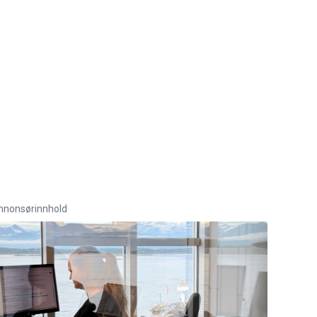
nnonsørinnhold