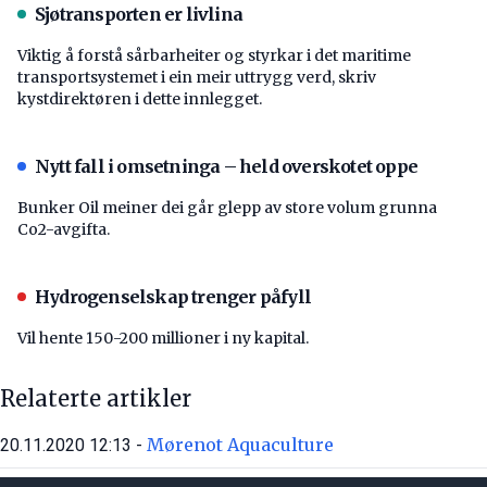
Sjøtransporten er livlina
Viktig å forstå ­sårbarheiter og styrkar i det maritime
transport­systemet i ein meir uttrygg verd, skriv
kystdirektøren i dette innlegget.
Nytt fall i omsetninga – held overskotet oppe
Bunker Oil meiner dei går glepp av store volum grunna
Co2-avgifta.
Hydrogenselskap trenger påfyll
Vil hente 150-200 millioner i ny kapital.
Relaterte artikler
Mørenot Aquaculture
20.11.2020 12:13 -