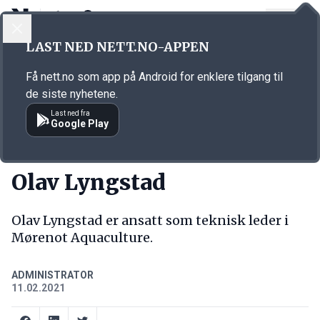
LOGG INN
MENY
Annonsørinnhold
LAST NED NETT.NO-APPEN
Link for annonse
Få nett.no som app på Android for enklere tilgang til
de siste nyhetene.
Last ned fra
Google Play
NY JOBB
Olav Lyngstad
Olav Lyngstad er ansatt som teknisk leder i
Mørenot Aquaculture.
ADMINISTRATOR
11.02.2021