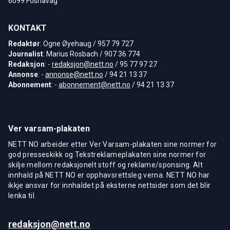
6099 Fosnavåg
KONTAKT
Redaktør
: Ogne Øyehaug / 957 79 727
Journalist
: Marius Rosbach / 907 36 774
Redaksjon
: -
redaksjon@nett.no
/ 95 77 97 27
Annonse
: -
annonse@nett.no
/ 94 21 13 37
Abonnement
: -
abonnement@nett.no
/ 94 21 13 37
Ver varsam-plakaten
NETT NO arbeider etter Ver Varsam-plakaten sine normer for
god presseskikk og Tekstreklameplakaten sine normer for
skilje mellom redaksjonelt stoff og reklame/sponsing. Alt
innhald på NETT NO er opphavsrettsleg verna. NETT NO har
ikkje ansvar for innhaldet på eksterne nettsider som det blir
lenka til.
redaksjon@nett.no