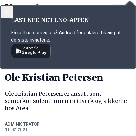
LOGG INN
MENY
Annonsørinnhold
LAST NED NETT.NO-APPEN
Link for annonse
Få nett.no som app på Android for enklere tilgang til
de siste nyhetene.
Last ned fra
Google Play
NY JOBB
Ole Kristian Petersen
Ole Kristian Petersen er ansatt som
seniorkonsulent innen nettverk og sikkerhet
hos Atea.
ADMINISTRATOR
11.02.2021