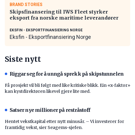
BRAND STORIES
Skipsfinansering til IWS Fleet styrker
eksport fra norske maritime leverandører
EKSFIN - EKSPORTFINANSIERING NORGE
Eksfin - Eksportfinansiering Norge
Siste nytt
Riggar seg for å unngå sprekk på skipstunnelen
Få prosjekt vil bli følgt med like kritiske blikk. Ein «x-faktor»
kan kystdirektøren likevel gjere lite med.
Satser nye millioner på restråstoff
Hentet vekstkapital etter nytt minusår. – Vi investerer for
framtidig vekst, sier Seagems-sjefen.