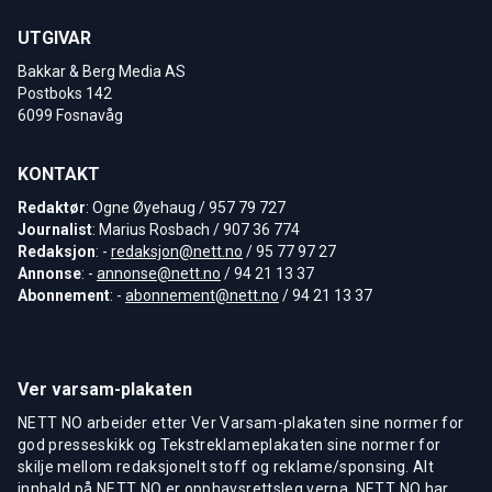
UTGIVAR
Bakkar & Berg Media AS
Postboks 142
6099 Fosnavåg
KONTAKT
Redaktør
: Ogne Øyehaug / 957 79 727
Journalist
: Marius Rosbach / 907 36 774
Redaksjon
: -
redaksjon@nett.no
/ 95 77 97 27
Annonse
: -
annonse@nett.no
/ 94 21 13 37
Abonnement
: -
abonnement@nett.no
/ 94 21 13 37
Ver varsam-plakaten
NETT NO arbeider etter Ver Varsam-plakaten sine normer for
god presseskikk og Tekstreklameplakaten sine normer for
skilje mellom redaksjonelt stoff og reklame/sponsing. Alt
innhald på NETT NO er opphavsrettsleg verna. NETT NO har