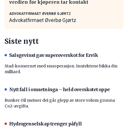
verdien før kjøperen tar kontakt
ADVOKATFIRMAET ØVERBØ GJØRTZ
Advokatfirmaet Øverbø Gjørtz
Siste nytt
Salsgevinst gav superoverskot for Ervik
Stad-konsernet med snuoperasjon. Inntektene bikka éin
milliard.
Nytt fall i omsetninga – held overskotet oppe
Bunker Oil meiner dei går glepp av store volum grunna
Co2-avgifta.
Hydrogenselskap trenger påfyll