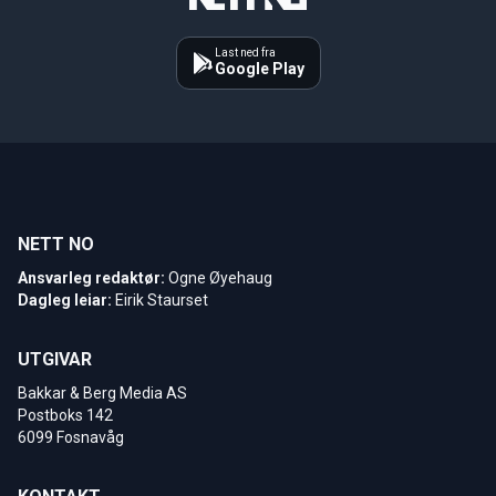
Last ned fra
Google Play
NETT NO
Ansvarleg redaktør:
Ogne Øyehaug
Dagleg leiar:
Eirik Staurset
UTGIVAR
Bakkar & Berg Media AS
Postboks 142
6099 Fosnavåg