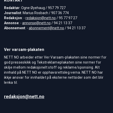
KONTAKT
Redaktør
: Ogne Øyehaug / 957 79 727
Journalist
: Marius Rosbach / 907 36 774
Redaksjon
: -
redaksjon@nett.no
/ 95 77 97 27
Annonse
: -
annonse@nett.no
/ 94 21 13 37
Abonnement
: -
abonnement@nett.no
/ 94 21 13 37
Ver varsam-plakaten
NETT NO arbeider etter Ver Varsam-plakaten sine normer for
god presseskikk og Tekstreklameplakaten sine normer for
skilje mellom redaksjonelt stoff og reklame/sponsing. Alt
innhald på NETT NO er opphavsrettsleg verna. NETT NO har
ikkje ansvar for innhaldet på eksterne nettsider som det blir
lenka til.
redaksjon@nett.no