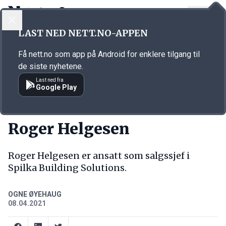
LOGG INN
MENY
Annonsørinnhold
LAST NED NETT.NO-APPEN
Link for annonse
Få nett.no som app på Android for enklere tilgang til
de siste nyhetene.
Last ned fra
Google Play
NY JOBB
Roger Helgesen
Roger Helgesen er ansatt som salgssjef i
Spilka Building Solutions.
OGNE ØYEHAUG
08.04.2021