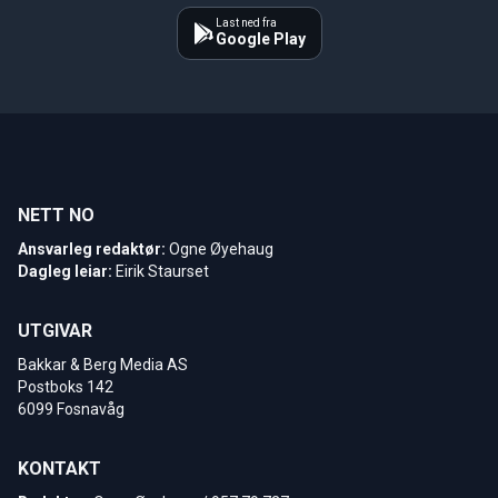
Last ned fra
Google Play
NETT NO
Ansvarleg redaktør:
Ogne Øyehaug
Dagleg leiar:
Eirik Staurset
UTGIVAR
Bakkar & Berg Media AS
Postboks 142
6099 Fosnavåg
KONTAKT