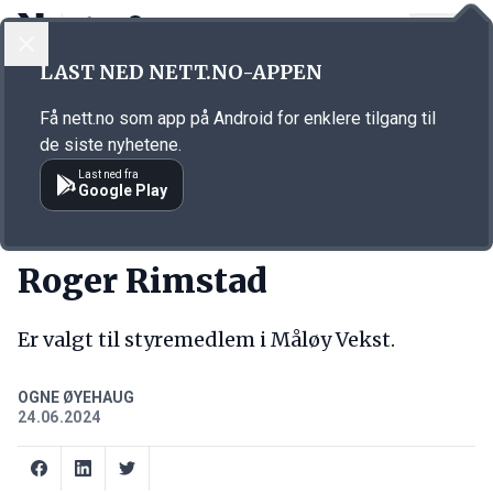
LOGG INN
MENY
Annonsørinnhold
LAST NED NETT.NO-APPEN
Link for annonse
Få nett.no som app på Android for enklere tilgang til
de siste nyhetene.
Last ned fra
Google Play
NY JOBB
Roger Rimstad
Er valgt til styremedlem i Måløy Vekst.
OGNE ØYEHAUG
24.06.2024