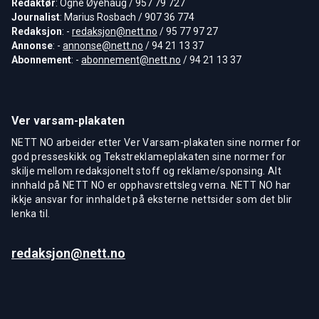
Redaktør
: Ogne Øyehaug / 957 79 727
Journalist
: Marius Rosbach / 907 36 774
Redaksjon
: -
redaksjon@nett.no
/ 95 77 97 27
Annonse
: -
annonse@nett.no
/ 94 21 13 37
Abonnement
: -
abonnement@nett.no
/ 94 21 13 37
Ver varsam-plakaten
NETT NO arbeider etter Ver Varsam-plakaten sine normer for
god presseskikk og Tekstreklameplakaten sine normer for
skilje mellom redaksjonelt stoff og reklame/sponsing. Alt
innhald på NETT NO er opphavsrettsleg verna. NETT NO har
ikkje ansvar for innhaldet på eksterne nettsider som det blir
lenka til.
redaksjon@nett.no