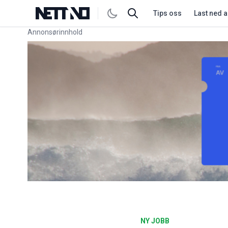
Tips oss
Last ned 
Annonsørinnhold
Link for annonse
NY JOBB