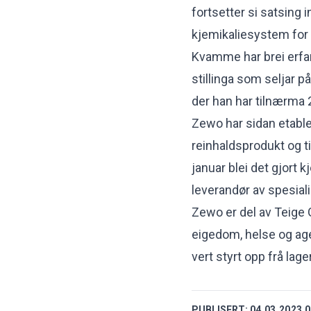
fortsetter si satsing
kjemikaliesystem for 
Kvamme har brei erfar
stillinga som seljar p
der han har tilnærma 2
Zewo har sidan etabler
reinhaldsprodukt og t
januar blei det gjort
leverandør av spesiali
Zewo er del av Teige G
eigedom, helse og agen
vert styrt opp frå la
PUBLISERT:
04.03.2023 0