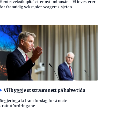
Hentet vekstkapital etter nytt minusår. – Vi investerer
for framtidig vekst, sier Seagems-sjefen.
Vil byggje ut straumnett på halve tida
Regjeringa la fram forslag for å møte
kraftutfordringane.