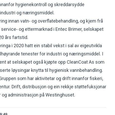
 innanfor hygienekontroll og skreddarsydde
industri og næringsmiddel.
ing innan vatn- og overflatebehandling, og kjem frå
å service- og ettermarknad i Entec Brimer, selskapet
0 års fartstid.
inga i 2020 hatt ein stabil vekst i sal av eigeutvikla
ilhøyrande tenester for industri og næringsmiddel. I
 kjent at selskapet også kjøpte opp CleanCoat As som
serte løysingar knytta til hygienisk vannbehandling.
ruppen som har aktivitetar og drift innanfor fiskeri,
tur. Drift, distribusjon og ein rekkje støttefuksjonar
ger og administrasjon på Westinghuset.
9:49