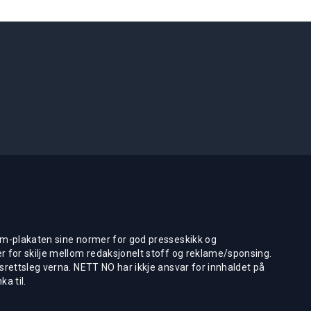
m-plakaten sine normer for god presseskikk og
 for skilje mellom redaksjonelt stoff og reklame/sponsing.
rettsleg verna. NETT NO har ikkje ansvar for innhaldet på
ka til.