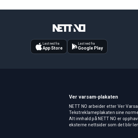
Last ned fra
Last ned fra
App Store
Google Play
Ver varsam-plakaten
NETT NO arbeider etter Ver Varsa
Tekstreklameplakaten sine normer
Alt innhald på NETT NO er opphavs
eksterne nettsider som det blir len