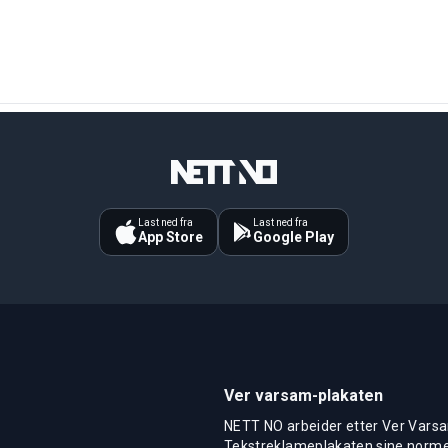
Last ned fra
Last ned fra
App Store
Google Play
Ver varsam-plakaten
NETT NO arbeider etter Ver Varsa
Tekstreklameplakaten sine normer