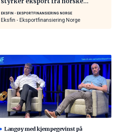
styrker eksport fra norske
maritime leverandører
EKSFIN - EKSPORTFINANSIERING NORGE
Eksfin - Eksportfinansiering Norge
Langøy med kjempegevinst på