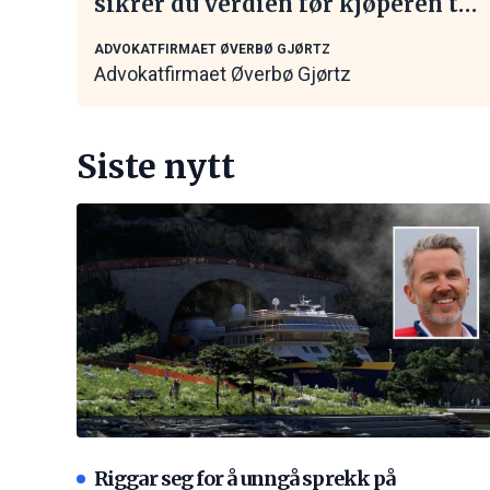
sikrer du verdien før kjøperen tar
kontakt
ADVOKATFIRMAET ØVERBØ GJØRTZ
Advokatfirmaet Øverbø Gjørtz
Siste nytt
Riggar seg for å unngå sprekk på