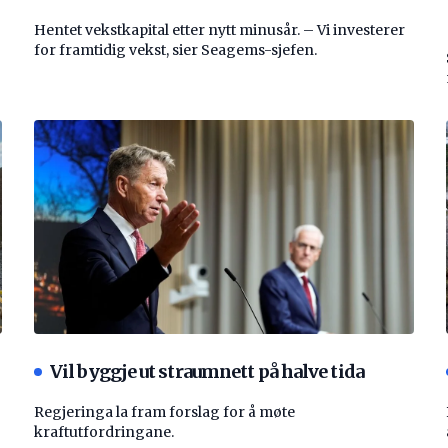
Hentet vekstkapital etter nytt minusår. – Vi investerer
for framtidig vekst, sier Seagems-sjefen.
Vil byggje ut straumnett på halve tida
Regjeringa la fram forslag for å møte
kraftutfordringane.