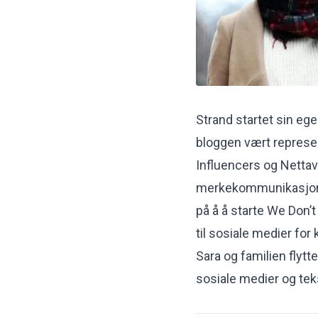
Strand startet sin eg
bloggen vært represent
Influencers og Nettav
merkekommunikasjon 
på å å starte We Don’t
til sosiale medier for
Sara og familien flytt
sosiale medier og te