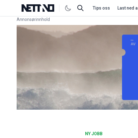
Tips oss
Last ned 
Annonsørinnhold
Link for annonse
NY JOBB