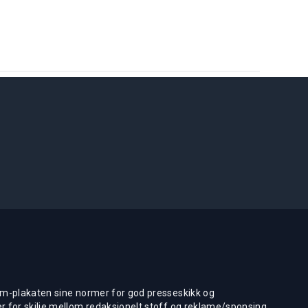
m-plakaten sine normer for god presseskikk og
 for skilje mellom redaksjonelt stoff og reklame/sponsing.