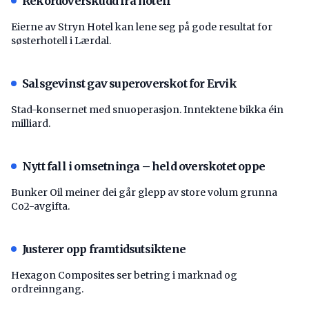
Rekordoverskudd fra hotell
Eierne av Stryn Hotel kan lene seg på gode resultat for
søsterhotell i Lærdal.
Salsgevinst gav superoverskot for Ervik
Stad-konsernet med snuoperasjon. Inntektene bikka éin
milliard.
Nytt fall i omsetninga – held overskotet oppe
Bunker Oil meiner dei går glepp av store volum grunna
Co2-avgifta.
Justerer opp framtidsutsiktene
Hexagon Composites ser betring i marknad og
ordreinngang.