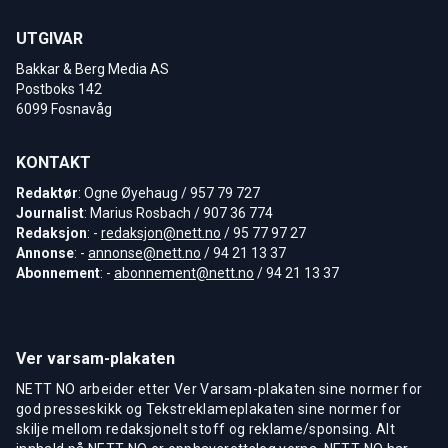
UTGIVAR
Bakkar & Berg Media AS
Postboks 142
6099 Fosnavåg
KONTAKT
Redaktør
: Ogne Øyehaug / 957 79 727
Journalist
: Marius Rosbach / 907 36 774
Redaksjon
: -
redaksjon@nett.no
/ 95 77 97 27
Annonse
: -
annonse@nett.no
/ 94 21 13 37
Abonnement
: -
abonnement@nett.no
/ 94 21 13 37
Ver varsam-plakaten
NETT NO arbeider etter Ver Varsam-plakaten sine normer for
god presseskikk og Tekstreklameplakaten sine normer for
skilje mellom redaksjonelt stoff og reklame/sponsing. Alt