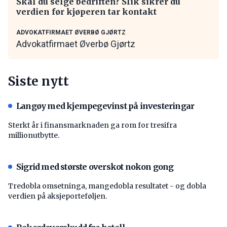
Skal du selge bedriften? Slik sikrer du
verdien før kjøperen tar kontakt
ADVOKATFIRMAET ØVERBØ GJØRTZ
Advokatfirmaet Øverbø Gjørtz
Siste nytt
Langøy med kjempegevinst på investeringar
Sterkt år i finansmarknaden ga rom for tresifra
millionutbytte.
Sigrid med største overskot nokon gong
Tredobla omsetninga, mangedobla resultatet - og dobla
verdien på aksjeporteføljen.