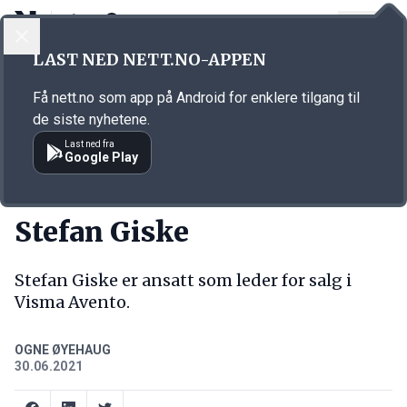
LOGG INN
MENY
Annonsørinnhold
LAST NED NETT.NO-APPEN
Link for annonse
Få nett.no som app på Android for enklere tilgang til
de siste nyhetene.
Last ned fra
Google Play
NY JOBB
Stefan Giske
Stefan Giske er ansatt som leder for salg i
Visma Avento.
OGNE ØYEHAUG
30.06.2021