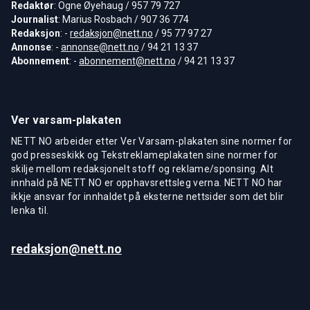
Redaktør
: Ogne Øyehaug / 957 79 727
Journalist
: Marius Rosbach / 907 36 774
Redaksjon
: -
redaksjon@nett.no
/ 95 77 97 27
Annonse
: -
annonse@nett.no
/ 94 21 13 37
Abonnement
: -
abonnement@nett.no
/ 94 21 13 37
Ver varsam-plakaten
NETT NO arbeider etter Ver Varsam-plakaten sine normer for
god presseskikk og Tekstreklameplakaten sine normer for
skilje mellom redaksjonelt stoff og reklame/sponsing. Alt
innhald på NETT NO er opphavsrettsleg verna. NETT NO har
ikkje ansvar for innhaldet på eksterne nettsider som det blir
lenka til.
redaksjon@nett.no