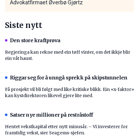
Advokatfirmaet Øverbø Gjørtz
Siste nytt
Den store kraftprøva
Regjeringa kan rekne med ein tøff vinter, om det ikkje blir
ein våt haust.
Riggar seg for å unngå sprekk på skipstunnelen
Få prosjekt vil bli følgt med like kritiske blikk. Ein «x-faktor»
kan kystdirektøren likevel gjere lite med.
Satser nye millioner på restråstoff
Hentet vekstkapital etter nytt minusår. – Vi investerer for
framtidig vekst, sier Seagems-sjefen.