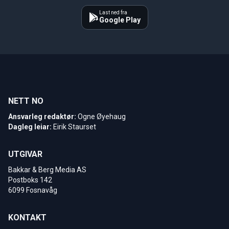
Last ned fra
Google Play
NETT NO
Ansvarleg redaktør:
Ogne Øyehaug
Dagleg leiar:
Eirik Staurset
UTGIVAR
Bakkar & Berg Media AS
Postboks 142
6099 Fosnavåg
KONTAKT