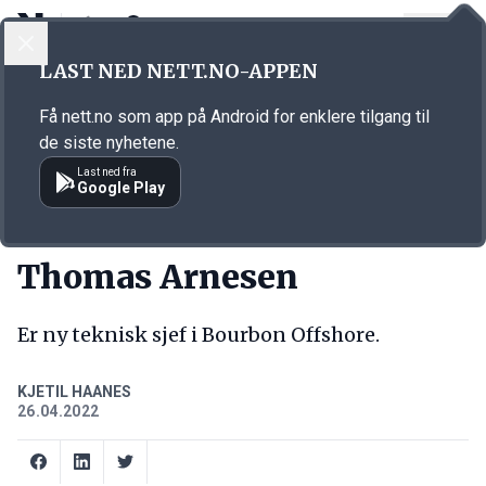
LOGG INN
MENY
Annonsørinnhold
LAST NED NETT.NO-APPEN
Link for annonse
Få nett.no som app på Android for enklere tilgang til
de siste nyhetene.
Last ned fra
Google Play
NY JOBB
Thomas Arnesen
Er ny teknisk sjef i Bourbon Offshore.
KJETIL HAANES
26.04.2022