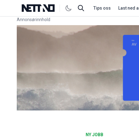
Tips oss
Last ned 
Annonsørinnhold
Link for annonse
NY JOBB