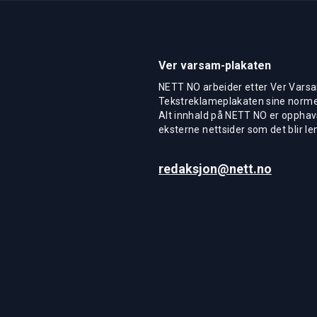
Ver varsam-plakaten
NETT NO arbeider etter Ver Varsa
Tekstreklameplakaten sine normer
Alt innhald på NETT NO er opphavs
eksterne nettsider som det blir len
redaksjon@nett.no