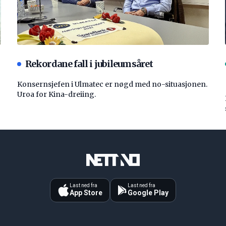
Rekordane fall i jubileumsåret
Konsernsjefen i Ulmatec er nøgd med no-situasjonen.
Uroa for Kina-dreiing.
Last ned fra
Last ned fra
App Store
Google Play