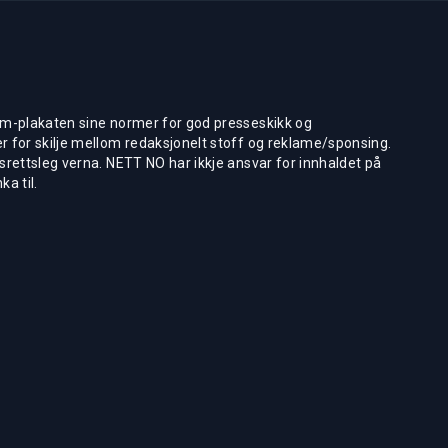
m-plakaten sine normer for god presseskikk og
 for skilje mellom redaksjonelt stoff og reklame/sponsing.
rettsleg verna. NETT NO har ikkje ansvar for innhaldet på
ka til.