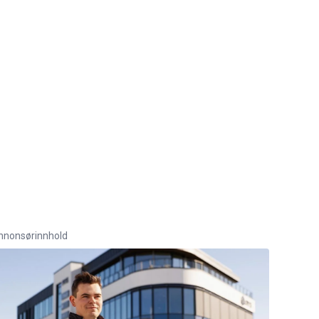
nnonsørinnhold