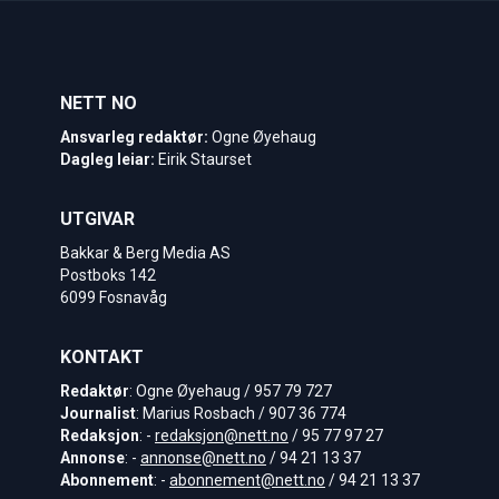
NETT NO
Ansvarleg redaktør:
Ogne Øyehaug
Dagleg leiar:
Eirik Staurset
UTGIVAR
Bakkar & Berg Media AS
Postboks 142
6099 Fosnavåg
KONTAKT
Redaktør
: Ogne Øyehaug / 957 79 727
Journalist
: Marius Rosbach / 907 36 774
Redaksjon
: -
redaksjon@nett.no
/ 95 77 97 27
Annonse
: -
annonse@nett.no
/ 94 21 13 37
Abonnement
: -
abonnement@nett.no
/ 94 21 13 37