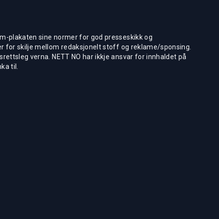
m-plakaten sine normer for god presseskikk og
 for skilje mellom redaksjonelt stoff og reklame/sponsing.
rettsleg verna. NETT NO har ikkje ansvar for innhaldet på
ka til.