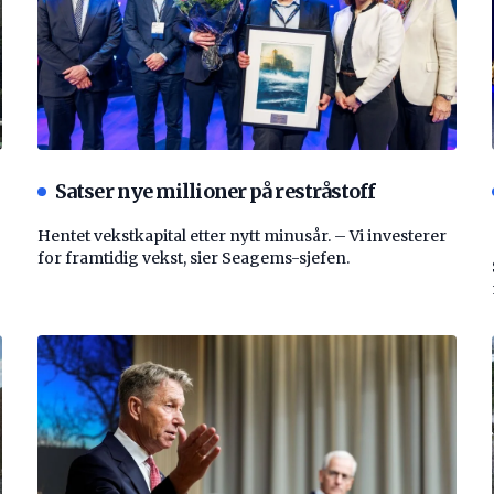
Satser nye millioner på restråstoff
Hentet vekstkapital etter nytt minusår. – Vi investerer
for framtidig vekst, sier Seagems-sjefen.