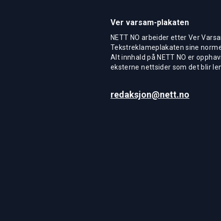
Ver varsam-plakaten
NETT NO arbeider etter Ver Varsa
Tekstreklameplakaten sine normer
Alt innhald på NETT NO er opphavs
eksterne nettsider som det blir len
redaksjon@nett.no