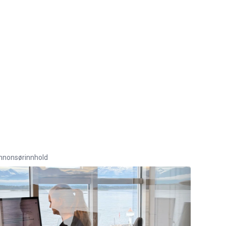
nnonsørinnhold