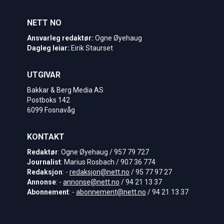
NETT NO
Ansvarleg redaktør:
Ogne Øyehaug
Dagleg leiar:
Eirik Staurset
UTGIVAR
Bakkar & Berg Media AS
Postboks 142
6099 Fosnavåg
KONTAKT
Redaktør
: Ogne Øyehaug / 957 79 727
Journalist
: Marius Rosbach / 907 36 774
Redaksjon
: -
redaksjon@nett.no
/ 95 77 97 27
Annonse
: -
annonse@nett.no
/ 94 21 13 37
Abonnement
: -
abonnement@nett.no
/ 94 21 13 37