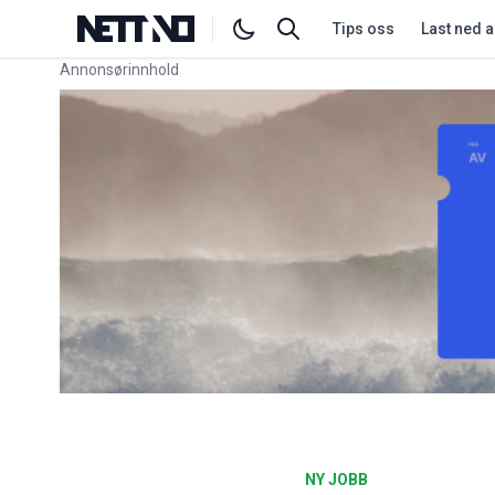
Tips oss
Last ned 
Annonsørinnhold
Link for annonse
NY JOBB