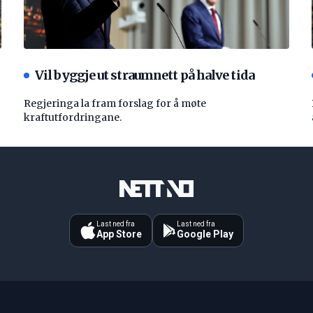
Vil byggje ut straumnett på halve tida
Regjeringa la fram forslag for å møte
kraftutfordringane.
Last ned fra
Last ned fra
App Store
Google Play