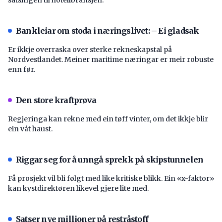
Bankleiar om stoda i næringslivet: – Ei gladsak
Er ikkje overraska over sterke rekneskapstal på
Nordvestlandet. Meiner maritime næringar er meir robuste
enn før.
Den store kraftprøva
Regjeringa kan rekne med ein tøff vinter, om det ikkje blir
ein våt haust.
Riggar seg for å unngå sprekk på skipstunnelen
Få prosjekt vil bli følgt med like kritiske blikk. Ein «x-faktor»
kan kystdirektøren likevel gjere lite med.
Satser nye millioner på restråstoff