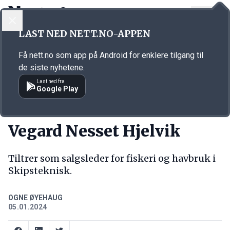
LOGG INN
MENY
Annonsørinnhold
LAST NED NETT.NO-APPEN
Link for annonse
Få nett.no som app på Android for enklere tilgang til
de siste nyhetene.
Last ned fra
Google Play
NY JOBB
Vegard Nesset Hjelvik
Tiltrer som salgsleder for fiskeri og havbruk i
Skipsteknisk.
OGNE ØYEHAUG
05.01.2024