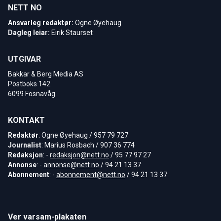
NETT NO
Ansvarleg redaktør:
Ogne Øyehaug
Dagleg leiar:
Eirik Staurset
UTGIVAR
Bakkar & Berg Media AS
Postboks 142
6099 Fosnavåg
KONTAKT
Redaktør
: Ogne Øyehaug / 957 79 727
Journalist
: Marius Rosbach / 907 36 774
Redaksjon
: -
redaksjon@nett.no
/ 95 77 97 27
Annonse
: -
annonse@nett.no
/ 94 21 13 37
Abonnement
: -
abonnement@nett.no
/ 94 21 13 37
Ver varsam-plakaten