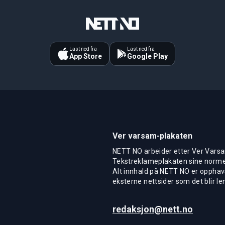
Last ned fra
Last ned fra
App Store
Google Play
Ver varsam-plakaten
NETT NO arbeider etter Ver Varsa
Tekstreklameplakaten sine normer
Alt innhald på NETT NO er opphavs
eksterne nettsider som det blir len
redaksjon@nett.no