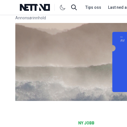
Tips oss
Last ned 
Annonsørinnhold
Link for annonse
NY JOBB