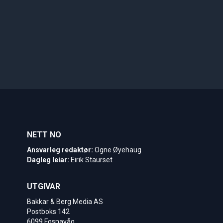
NETT NO
Ansvarleg redaktør:
Ogne Øyehaug
Dagleg leiar:
Eirik Staurset
UTGIVAR
Bakkar & Berg Media AS
Postboks 142
6099 Fosnavåg