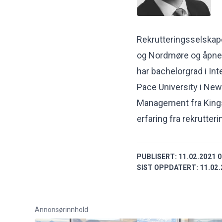
Rekrutteringsselskape
og Nordmøre og åpner 
har bachelorgrad i In
Pace University i New
Management fra Kingst
erfaring fra rekrutter
PUBLISERT:
11.02.2021 0
SIST OPPDATERT:
11.02.
Annonsørinnhold