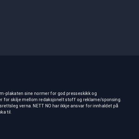
m-plakaten sine normer for god presseskikk og
 for skilje mellom redaksjonelt stoff og reklame/sponsing.
rettsleg verna. NETT NO har ikkje ansvar for innhaldet på
ka til.