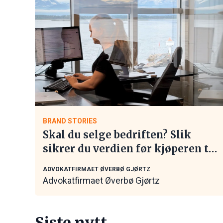
BRAND STORIES
Skal du selge bedriften? Slik
sikrer du verdien før kjøperen tar
kontakt
ADVOKATFIRMAET ØVERBØ GJØRTZ
Advokatfirmaet Øverbø Gjørtz
Siste nytt