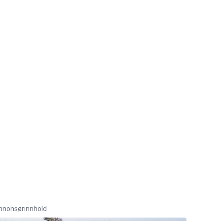
nnonsørinnhold