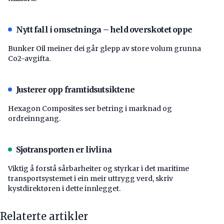
Nytt fall i omsetninga – held overskotet oppe
Bunker Oil meiner dei går glepp av store volum grunna
Co2-avgifta.
Justerer opp framtidsutsiktene
Hexagon Composites ser betring i marknad og
ordreinngang.
Sjøtransporten er livlina
Viktig å forstå ­sårbarheiter og styrkar i det maritime
transport­systemet i ein meir uttrygg verd, skriv
kystdirektøren i dette innlegget.
Relaterte artikler