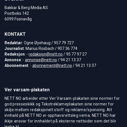
Bakkar & Berg Media AS
Postboks 142
6099 Fosnavåg
KONTAKT
Redaktør
: Ogne Øyehaug / 957 79 727
Journalist
: Marius Rosbach / 907 36 774
Redaksjon
: -
redaksjon@nett.no
/ 95 77 97 27
Annonse
: -
annonse@nett.no
/ 94 21 13 37
Abonnement
: -
abonnement@nett.no
/ 94 21 13 37
Ver varsam-plakaten
NETT NO arbeider etter Ver Varsam-plakaten sine normer for
god presseskikk og Tekstreklameplakaten sine normer for
skilje mellom redaksjonelt stoff og reklame/sponsing. Alt
innhald på NETT NO er opphavsrettsleg verna. NETT NO har
ikkje ansvar for innhaldet på eksterne nettsider som det blir
lenka til.