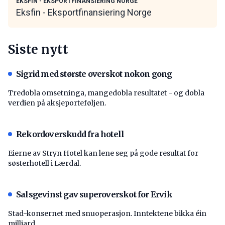
EKSFIN - EKSPORTFINANSIERING NORGE
Eksfin - Eksportfinansiering Norge
Siste nytt
Sigrid med største overskot nokon gong
Tredobla omsetninga, mangedobla resultatet - og dobla
verdien på aksjeporteføljen.
Rekordoverskudd fra hotell
Eierne av Stryn Hotel kan lene seg på gode resultat for
søsterhotell i Lærdal.
Salsgevinst gav superoverskot for Ervik
Stad-konsernet med snuoperasjon. Inntektene bikka éin
milliard.