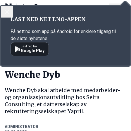
LOGG INN
MENY
Annonsørinnhold
LAST NED NETT.NO-APPEN
Link for annonse
Få nett.no som app på Android for enklere tilgang til
de siste nyhetene.
Last ned fra
Google Play
NY JOBB
Wenche Dyb
Wenche Dyb skal arbeide med medarbeider-
og organisasjonsutvikling hos Seira
Consulting, et datterselskap av
rekrutteringsselskapet Yapril.
ADMINISTRATOR