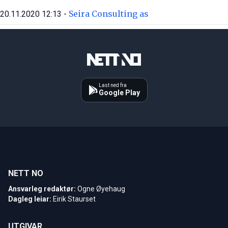
Seira Consulting as
20.11.2020 12:13 -
Last ned fra
Google Play
NETT NO
Ansvarleg redaktør:
Ogne Øyehaug
Dagleg leiar:
Eirik Staurset
UTGIVAR