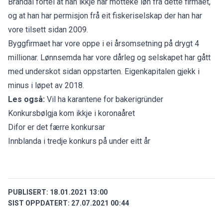
Brandal fortel at han ikkje har motteke løn frå dette firmaet,
og at han har permisjon frå eit fiskeriselskap der han har
vore tilsett sidan 2009.
Byggfirmaet har vore oppe i ei årsomsetning på drygt 4
millionar. Lønnsemda har vore dårleg og selskapet har gått
med underskot sidan oppstarten. Eigenkapitalen gjekk i
minus i løpet av 2018.
Les også:
Vil ha karantene for bakerigründer
Konkursbølgja kom ikkje i koronaåret
Difor er det færre konkursar
Innblanda i tredje konkurs på under eitt år
PUBLISERT:
18.01.2021 13:00
SIST OPPDATERT:
27.07.2021 00:44