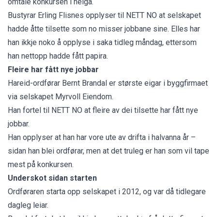
omtale konkursen i helga.
Bustyrar Erling Flisnes opplyser til NETT NO at selskapet
hadde åtte tilsette som no misser jobbane sine. Elles har
han ikkje noko å opplyse i saka tidleg måndag, ettersom
han nettopp hadde fått papira.
Fleire har fått nye jobbar
Hareid-ordførar Bernt Brandal er største eigar i byggfirmaet
via selskapet Myrvoll Eiendom.
Han fortel til NETT NO at fleire av dei tilsette har fått nye
jobbar.
Han opplyser at han har vore ute av drifta i halvanna år –
sidan han blei ordførar, men at det truleg er han som vil tape
mest på konkursen.
Underskot sidan starten
Ordføraren starta opp selskapet i 2012, og var då tidlegare
dagleg leiar.