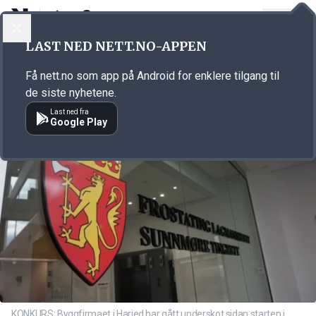
LOGG INN
MENY
Annonsørinnhold
LAST NED NETT.NO-APPEN
Link for annonse
Få nett.no som app på Android for enklere tilgang til
de siste nyhetene.
Last ned fra
Google Play
KONKURS: Byggfirmaet i Haried har gått underskot sidan starten i