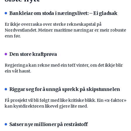
Bankleiar om stoda i næringslivet: – Ei gladsak
Er ikkje overraska over sterke rekneskapstal på
Nordvestlandet. Meiner maritime næringar er meir robuste
enn før.
Den store kraftprøva
Regjeringa kan rekne med ein tøff vinter, om det ikkje blir
ein våt haust.
Riggar seg for å unngå sprekk på skipstunnelen
Få prosjekt vil bli følgt med like kritiske blikk. Ein «x-faktor»
kan kystdirektøren likevel gjere lite med.
Satser nye millioner på restråstoff