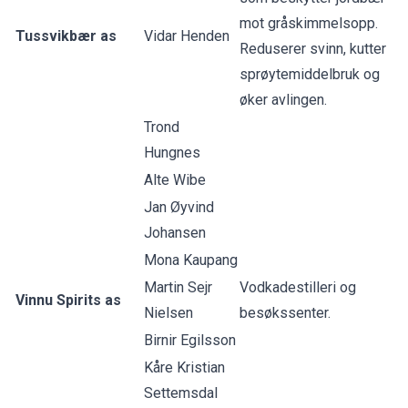
mot gråskimmelsopp.
Tussvikbær as
Vidar Henden
Reduserer svinn, kutter
sprøytemiddelbruk og
øker avlingen.
Trond
Hungnes
Alte Wibe
Jan Øyvind
Johansen
Mona Kaupang
Martin Sejr
Vodkadestilleri og
Vinnu Spirits as
Nielsen
besøkssenter.
Birnir Egilsson
Kåre Kristian
Settemsdal