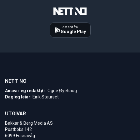
Last ned fra
Google Play
NETT NO
Ansvarleg redaktør:
Ogne Øyehaug
Dagleg leiar:
Eirik Staurset
UTGIVAR
Bakkar & Berg Media AS
Postboks 142
6099 Fosnavåg