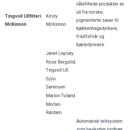
nålefiltede produkter av
ull fra norske,
Tingvoll Ullfilteri
Kirsty
pigmenterte sauer til
McKinnon
McKinnon
kjøkkenhagedyrkere,
friluftsfolk og
kjæledyreiere.
Janet Lepsøy
Rose Bergslid,
Tingvoll Ull
Sylvi
Sørensen
Marion Tviland
Morten
Rørdam
Automatisk teltsystem
som beskytter jordbær