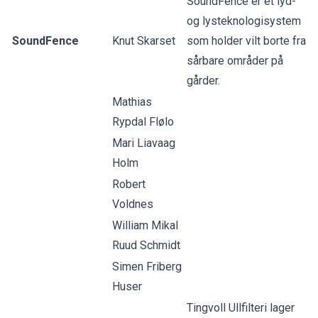
SoundFence er et lyd-
og lysteknologisystem
SoundFence
Knut Skarset
som holder vilt borte fra
sårbare områder på
gårder.
Mathias
Rypdal Flølo
Mari Liavaag
Holm
Robert
Voldnes
William Mikal
Ruud Schmidt
Simen Friberg
Huser
Tingvoll Ullfilteri lager