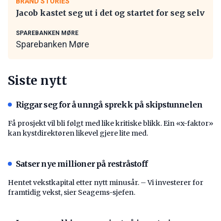
BRAND STORIES
Jacob kastet seg ut i det og startet for seg selv
SPAREBANKEN MØRE
Sparebanken Møre
Siste nytt
Riggar seg for å unngå sprekk på skipstunnelen
Få prosjekt vil bli følgt med like kritiske blikk. Ein «x-faktor»
kan kystdirektøren likevel gjere lite med.
Satser nye millioner på restråstoff
Hentet vekstkapital etter nytt minusår. – Vi investerer for
framtidig vekst, sier Seagems-sjefen.