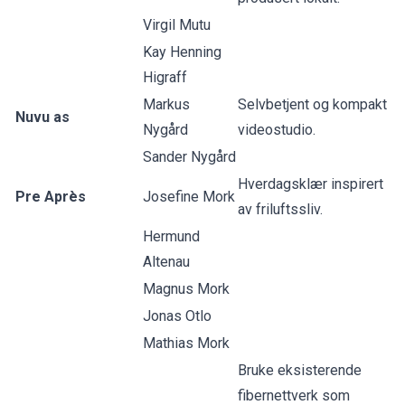
Virgil Mutu
Kay Henning
Higraff
Markus
Selvbetjent og kompakt
Nuvu as
Nygård
videostudio.
Sander Nygård
Hverdagsklær inspirert
Pre Après
Josefine Mork
av friluftssliv.
Hermund
Altenau
Magnus Mork
Jonas Otlo
Mathias Mork
Bruke eksisterende
fibernettverk som