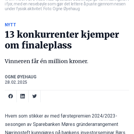
i fjor, med en nesebøyle som gjør det lettere å puste gjennom nesen
under fysisk aktivitet. Foto: Ogne Øyehaug
NYTT
13 konkurrenter kjemper
om finaleplass
Vinneren får én million kroner.
OGNE ØYEHAUG
28.02.2025
Hvem som stikker av med førstepremien 2024/2023-
sesongen av Sparebanken Møres gründerarrangement
Næringsteft kunngjøres på bankens investorseminar Børs