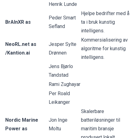
Henrik Lunde
Hjelpe bedrifter med å
Peder Smart
BrAInXR as
ta i bruk kunstig
Sefland
intelligens.
Kommersialisering av
NeoRL.net as
Jesper Sylte
algoritme for kunstig
/Kantion.ai
Drønnen
intelligens.
Jens Bjørlo
Tandstad
Rami Zughayar
Per Roald
Leikanger
Skalerbare
Nordic Marine
Jon Inge
batteriløsninger til
Power as
Moltu
maritim bransje
produsert lokalt.