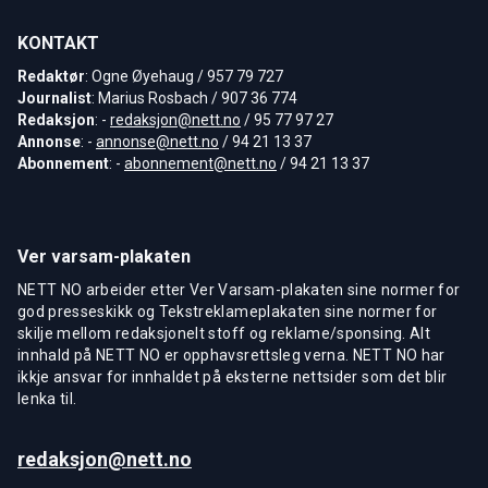
KONTAKT
Redaktør
: Ogne Øyehaug / 957 79 727
Journalist
: Marius Rosbach / 907 36 774
Redaksjon
: -
redaksjon@nett.no
/ 95 77 97 27
Annonse
: -
annonse@nett.no
/ 94 21 13 37
Abonnement
: -
abonnement@nett.no
/ 94 21 13 37
Ver varsam-plakaten
NETT NO arbeider etter Ver Varsam-plakaten sine normer for
god presseskikk og Tekstreklameplakaten sine normer for
skilje mellom redaksjonelt stoff og reklame/sponsing. Alt
innhald på NETT NO er opphavsrettsleg verna. NETT NO har
ikkje ansvar for innhaldet på eksterne nettsider som det blir
lenka til.
redaksjon@nett.no