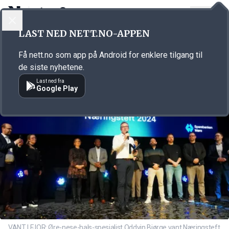
LOGG INN
MENY
Annonsørinnhold
LAST NED NETT.NO-APPEN
Link for annonse
Få nett.no som app på Android for enklere tilgang til
de siste nyhetene.
Last ned fra
Google Play
VANT I FJOR: Øre-nese-hals-spesialist Oddvin Bjørge vant Næringsteft