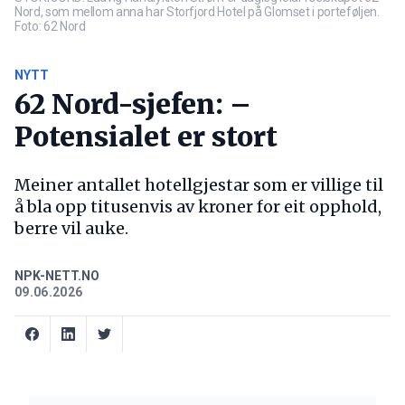
Nord, som mellom anna har Storfjord Hotel på Glomset i porteføljen.
Foto: 62 Nord
NYTT
62 Nord-sjefen: –
Potensialet er stort
Meiner antallet hotellgjestar som er villige til
å bla opp titusenvis av kroner for eit opphold,
berre vil auke.
NPK-NETT.NO
09.06.2026