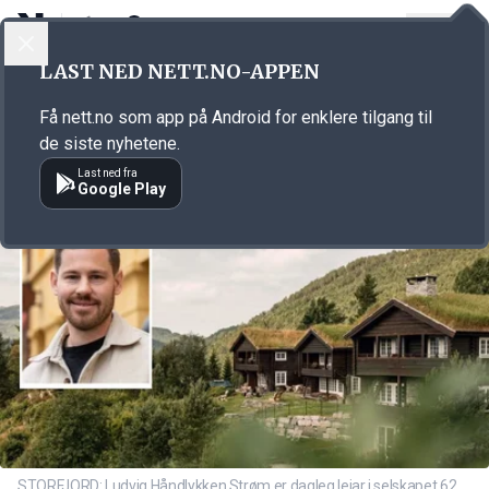
LOGG INN
MENY
Annonsørinnhold
LAST NED NETT.NO-APPEN
Link for annonse
Få nett.no som app på Android for enklere tilgang til
de siste nyhetene.
Last ned fra
Google Play
STORFJORD: Ludvig Håndlykken Strøm er dagleg leiar i selskapet 62