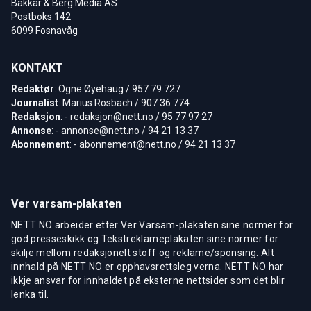
Bakkar & Berg Media AS
Postboks 142
6099 Fosnavåg
KONTAKT
Redaktør
: Ogne Øyehaug / 957 79 727
Journalist
: Marius Rosbach / 907 36 774
Redaksjon
: -
redaksjon@nett.no
/ 95 77 97 27
Annonse
: -
annonse@nett.no
/ 94 21 13 37
Abonnement
: -
abonnement@nett.no
/ 94 21 13 37
Ver varsam-plakaten
NETT NO arbeider etter Ver Varsam-plakaten sine normer for
god presseskikk og Tekstreklameplakaten sine normer for
skilje mellom redaksjonelt stoff og reklame/sponsing. Alt
innhald på NETT NO er opphavsrettsleg verna. NETT NO har
ikkje ansvar for innhaldet på eksterne nettsider som det blir
lenka til.