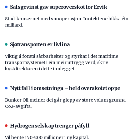
Salsgevinst gav superoverskot for Ervik
Stad-konsernet med snuoperasjon. Inntektene bikka éin
milliard.
Sjøtransporten er livlina
Viktig å forstå ­sårbarheiter og styrkar i det maritime
transport­systemet i ein meir uttrygg verd, skriv
kystdirektøren i dette innlegget.
Nytt fall i omsetninga – held overskotet oppe
Bunker Oil meiner dei går glepp av store volum grunna
Co2-avgifta.
Hydrogenselskap trenger påfyll
Vil hente 150-200 millioner i ny kapital.