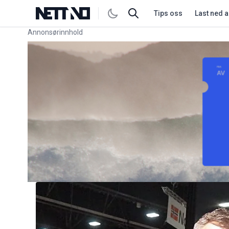
Tips oss
Last ned 
Annonsørinnhold
Link for annonse