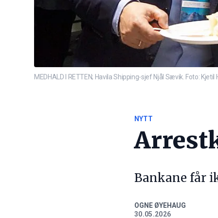
MEDHALD I RETTEN; Havila Shipping-sjef Njål Sævik. Foto: Kjetil
NYTT
Arrest
Bankane får ik
OGNE ØYEHAUG
30.05.2026