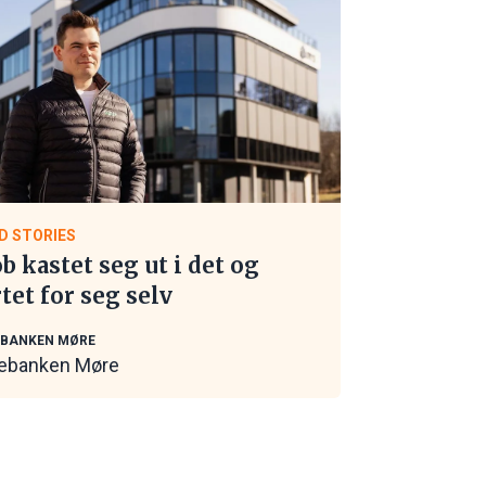
D STORIES
ob kastet seg ut i det og
rtet for seg selv
EBANKEN MØRE
ebanken Møre