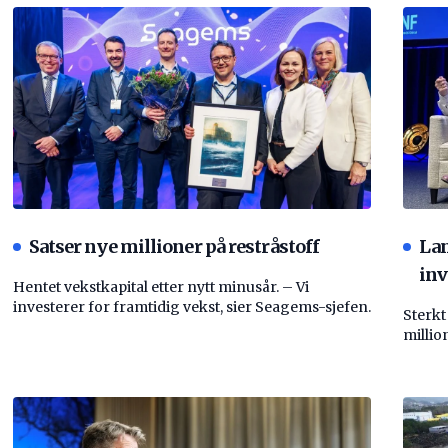
Satser nye millioner på restråstoff
La
inv
Hentet vekstkapital etter nytt minusår. – Vi
investerer for framtidig vekst, sier Seagems-sjefen.
Sterkt
millio