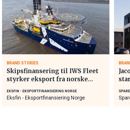
BRAND STORIES
BRAN
Skipsfinansering til IWS Fleet
Jac
styrker eksport fra norske
sta
maritime leverandører
EKSFIN - EKSPORTFINANSIERING NORGE
SPAR
Eksfin - Eksportfinansiering Norge
Spar