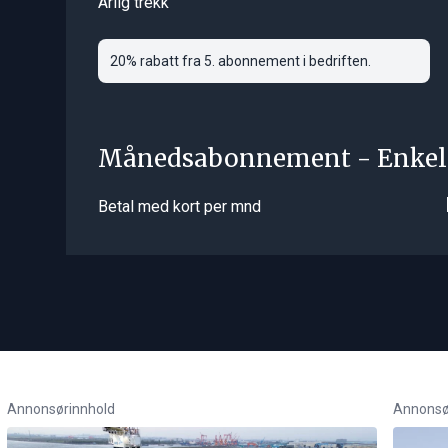
Årlig trekk
20% rabatt fra 5. abonnement i bedriften.
Månedsabonnement - Enkel
Betal med kort per mnd
Annonsørinnhold
Annonsø