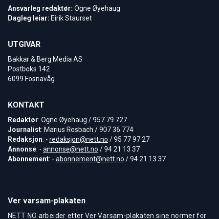
Ansvarleg redaktør:
Ogne Øyehaug
Dagleg leiar:
Eirik Staurset
UTGIVAR
Bakkar & Berg Media AS
Postboks 142
6099 Fosnavåg
KONTAKT
Redaktør
: Ogne Øyehaug / 957 79 727
Journalist
: Marius Rosbach / 907 36 774
Redaksjon
: -
redaksjon@nett.no
/ 95 77 97 27
Annonse
: -
annonse@nett.no
/ 94 21 13 37
Abonnement
: -
abonnement@nett.no
/ 94 21 13 37
Ver varsam-plakaten
NETT NO arbeider etter Ver Varsam-plakaten sine normer for