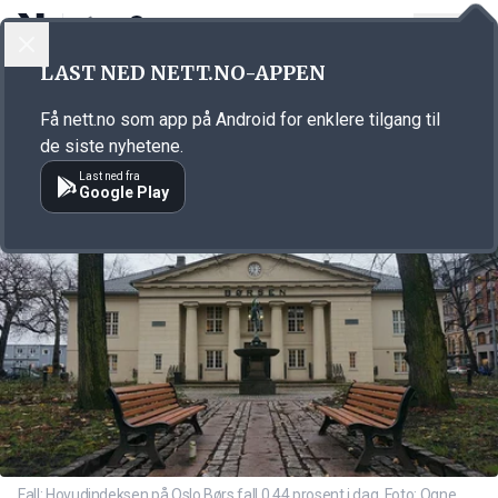
LOGG INN
MENY
Annonsørinnhold
LAST NED NETT.NO-APPEN
Link for annonse
Få nett.no som app på Android for enklere tilgang til
de siste nyhetene.
Last ned fra
Google Play
Fall: Hovudindeksen på Oslo Børs fall 0,44 prosent i dag. Foto: Ogne