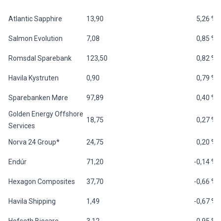
Atlantic Sapphire
13,90
5,26 %
Salmon Evolution
7,08
0,85 %
Romsdal Sparebank
123,50
0,82 %
Havila Kystruten
0,90
0,79 %
Sparebanken Møre
97,89
0,40 %
Golden Energy Offshore
18,75
0,27 %
Services
Norva 24 Group*
24,75
0,20 %
Endúr
71,20
-0,14 %
Hexagon Composites
37,70
-0,66 %
Havila Shipping
1,49
-0,67 %
Hofseth Biocare
3,12
-0,95 %