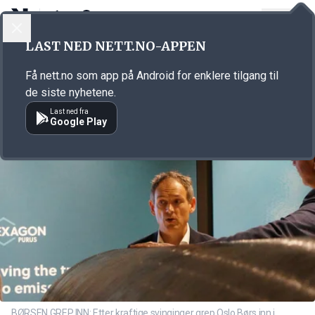
LOGG INN
MENY
Annonsørinnhold
LAST NED NETT.NO-APPEN
Link for annonse
Få nett.no som app på Android for enklere tilgang til
de siste nyhetene.
Last ned fra
Google Play
BØRSEN GREP INN: Etter kraftige svinginger grep Oslo Børs inn i