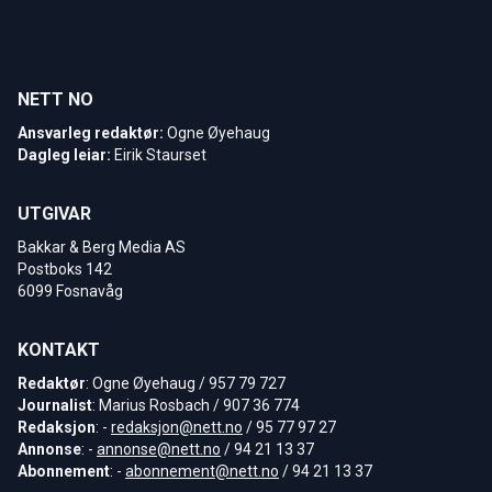
NETT NO
Ansvarleg redaktør:
Ogne Øyehaug
Dagleg leiar:
Eirik Staurset
UTGIVAR
Bakkar & Berg Media AS
Postboks 142
6099 Fosnavåg
KONTAKT
Redaktør
: Ogne Øyehaug / 957 79 727
Journalist
: Marius Rosbach / 907 36 774
Redaksjon
: -
redaksjon@nett.no
/ 95 77 97 27
Annonse
: -
annonse@nett.no
/ 94 21 13 37
Abonnement
: -
abonnement@nett.no
/ 94 21 13 37