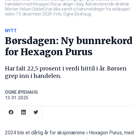
handelen med Hexagon Purus-aksjer i dag. Adminsterende direktør
Morten Holum (bildet) har ikke sendt ut børsmeldinger fra selskapet
siden 13. desember 2024. Foto: Ogne Øyehaug
NYTT
Børsdagen: Ny bunnrekord
for Hexagon Purus
Har falt 22,5 prosent i verdi hittil i år. Børsen
grep inn i handelen.
OGNE ØYEHAUG
13.01.2025
2024 ble et dårlig år for aksjonærene i Hexagon Purus, med