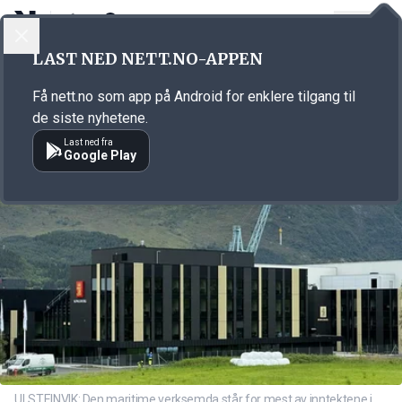
LOGG INN
MENY
Annonsørinnhold
LAST NED NETT.NO-APPEN
Link for annonse
Få nett.no som app på Android for enklere tilgang til
de siste nyhetene.
Last ned fra
Google Play
ULSTEINVIK: Den maritime verksemda står for mest av inntektene i