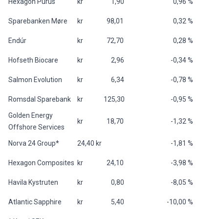
Hexagon Purus
kr 1,90
0,96 %
Sparebanken Møre
kr 98,01
0,32 %
Endúr
kr 72,70
0,28 %
Hofseth Biocare
kr 2,96
-0,34 %
Salmon Evolution
kr 6,34
-0,78 %
Romsdal Sparebank
kr 125,30
-0,95 %
Golden Energy
kr 18,70
-1,32 %
Offshore Services
Norva 24 Group*
24,40 kr
-1,81 %
Hexagon Composites
kr 24,10
-3,98 %
Havila Kystruten
kr 0,80
-8,05 %
Atlantic Sapphire
kr 5,40
-10,00 %