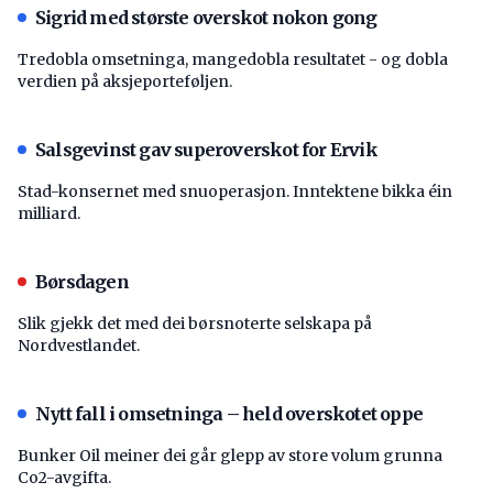
Sigrid med største overskot nokon gong
Tredobla omsetninga, mangedobla resultatet - og dobla
verdien på aksjeporteføljen.
Salsgevinst gav superoverskot for Ervik
Stad-konsernet med snuoperasjon. Inntektene bikka éin
milliard.
Børsdagen
Slik gjekk det med dei børsnoterte selskapa på
Nordvestlandet.
Nytt fall i omsetninga – held overskotet oppe
Bunker Oil meiner dei går glepp av store volum grunna
Co2-avgifta.