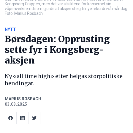
Kongsberg Gruppen, men det var utsiktene for konsernet sin
våpenverksemd som gjorde at aksjen steig til nye rekordnivå måndag.
Foto: Marius Rosbach
NYTT
Børsdagen: Opprusting
sette fyr i Kongsberg-
aksjen
Ny «all time high» etter helgas storpolitiske
hendingar.
MARIUS ROSBACH
03.03.2025