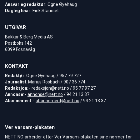
Ansvarleg redaktør:
Ogne Øyehaug
Dagleg leiar:
Eirik Staurset
UTGIVAR
Bakkar & Berg Media AS
Postboks 142
6099 Fosnavåg
KONTAKT
Redaktør
: Ogne Øyehaug / 957 79 727
Journalist
: Marius Rosbach / 907 36 774
Redaksjon
: -
redaksjon@nett.no
/ 95 77 97 27
Annonse
: -
annonse@nett.no
/ 94 21 13 37
Abonnement
: -
abonnement@nett.no
/ 94 21 13 37
Ver varsam-plakaten
NETT NO arbeider etter Ver Varsam-plakaten sine normer for