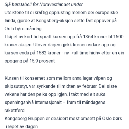
Sjå børstabell for Nordvestlandet under
Utsiktene til ei kraftig opprusting mellom dei europeiske
landa, gjorde at Kongsberg-aksjen sette fart oppover på
Oslo børs måndag.
I løpet av kort tid spratt kursen opp frå 1364 kroner til 1500
kroner aksjen. Utover dagen gjekk kursen vidare opp og
kursen enda på 1582 kroner - ny «all time high» etter en ein
oppgang på 15,9 prosent.
Kursen til konsernet som mellom anna lagar våpen og
skipsutstyr, var synkande til midten av februar. Dei siste
vekene har den peika opp igjen, i takt med eit auka
spenningsnivå internasjonalt – fram til måndagens
rakettferd.
Kongsberg Gruppen
er desidert mest omsett på Oslo børs
i løpet av dagen.