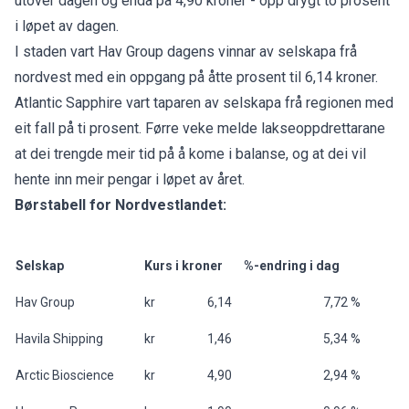
utover dagen og enda på 4,90 kroner - opp drygt to prosent
i løpet av dagen.
I staden vart Hav Group dagens vinnar av selskapa frå
nordvest med ein oppgang på åtte prosent til 6,14 kroner.
Atlantic Sapphire
vart taparen av selskapa frå regionen med
eit fall på ti prosent. Førre veke melde lakseoppdrettarane
at dei trengde meir tid på å kome i balanse, og at dei vil
hente inn meir pengar i løpet av året.
Børstabell for Nordvestlandet:
Selskap
Kurs i kroner
%-endring i dag
Hav Group
kr 6,14
7,72 %
Havila Shipping
kr 1,46
5,34 %
Arctic Bioscience
kr 4,90
2,94 %