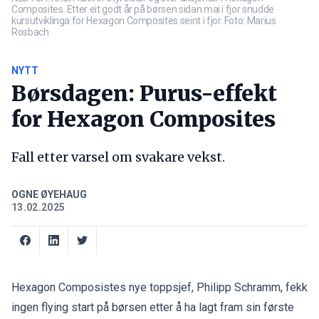
Composites. Etter eit godt år på børsen sidan mai i fjor snudde
kursutviklinga for Hexagon Composites seint i fjor. Foto: Marius
Rosbach
NYTT
Børsdagen: Purus-effekt
for Hexagon Composites
Fall etter varsel om svakare vekst.
OGNE ØYEHAUG
13.02.2025
Hexagon Composistes nye toppsjef, Philipp Schramm, fekk
ingen flying start på børsen etter å ha lagt fram sin første