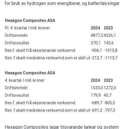
for bruk av hydrogen som energiberar, og batteriløysingar.
Hexagon Composites ASA
Pr. 4. kvartal. I mill. kroner
2024
2023
Driftsinntekt
4877,2
4526,1
Driftsresultat
370,1
145,6
Res.f. skatt frå eksisterande verksemd
-906,1
-1015,8
Res. f.skatt medrekna verksemd som er skilt ut
-212,7
-1113,7
Hexagon Composites ASA
4. kvartal. I mill. kroner
2024
2023
Driftsinntekt
1533,0
1272,0
Driftsresultat
179,9
40,7
Res.f. skatt frå eksisterande verksemd
-689,7
-805,0
Res. f.skatt medrekna verksemd som er skilt ut
-691,2
-797,3
Hexagon Composites lagar tilsvarande tankar og system