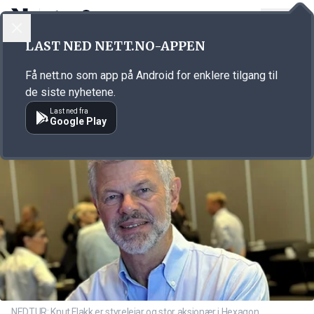
LOGG INN
MENY
Annonsørinnhold
LAST NED NETT.NO-APPEN
Link for annonse
Få nett.no som app på Android for enklere tilgang til
de siste nyhetene.
Last ned fra
Google Play
NEDTUR: Knut Flakk er styreleiar og stor aksjonær i Hexagon