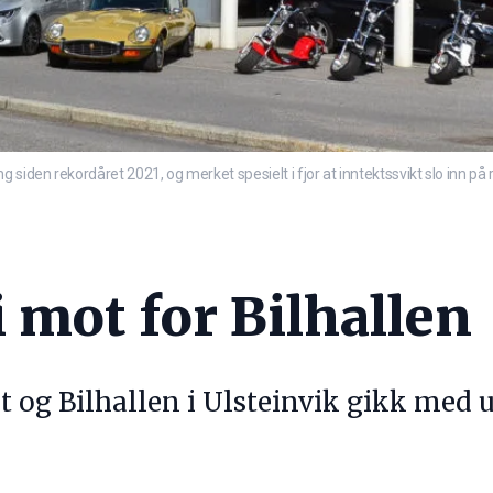
siden rekordåret 2021, og merket spesielt i fjor at inntektssvikt slo inn på r
i mot for Bilhallen
t og Bilhallen i Ulsteinvik gikk med u