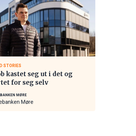
D STORIES
ob kastet seg ut i det og
rtet for seg selv
EBANKEN MØRE
ebanken Møre