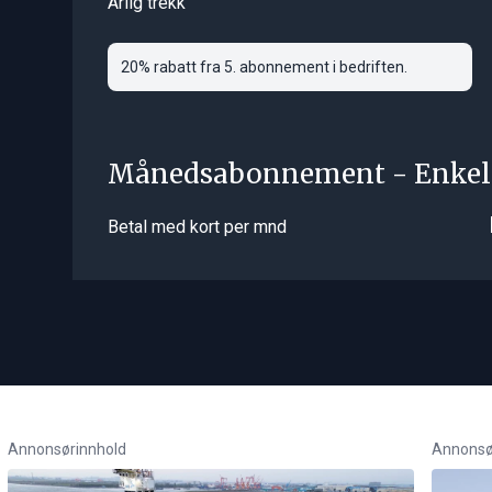
Årlig trekk
20% rabatt fra 5. abonnement i bedriften.
Månedsabonnement - Enkel
Betal med kort per mnd
Annonsørinnhold
Annonsø