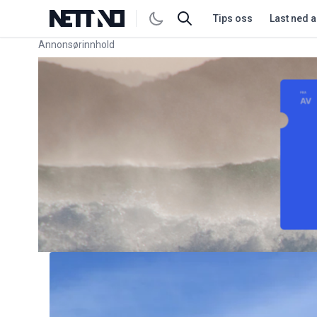
Tips oss
Last ned 
Annonsørinnhold
Link for annonse