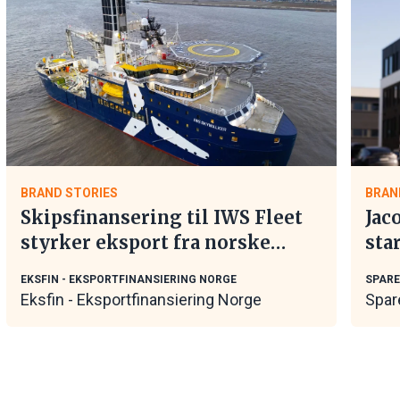
BRAND STORIES
BRAN
Skipsfinansering til IWS Fleet
Jac
styrker eksport fra norske
sta
maritime leverandører
EKSFIN - EKSPORTFINANSIERING NORGE
SPAR
Eksfin - Eksportfinansiering Norge
Spar