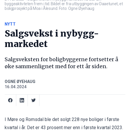
byggeaktivteten frem i tid. Bildet er fra utbyggingen av Daaetunet, et
boligprosjekt på Moa i Ålesund. Foto: Ogne Øyehaug
NYTT
Salgsvekst i nybygg-
markedet
Salgsveksten for boligbyggerne fortsetter å
øke sammenlignet med for ett år siden.
OGNE ØYEHAUG
16.04.2024
I Møre og Romsdal ble det solgt 228 nye boliger i første
kvartal i år. Det er 43 prosent mer enn i første kvartal 2023.