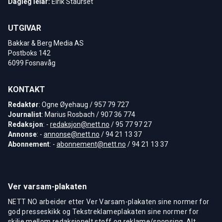
Dagleg leiar:
Eirik Staurset
UTGIVAR
Bakkar & Berg Media AS
Postboks 142
6099 Fosnavåg
KONTAKT
Redaktør
: Ogne Øyehaug / 957 79 727
Journalist
: Marius Rosbach / 907 36 774
Redaksjon
: -
redaksjon@nett.no
/ 95 77 97 27
Annonse
: -
annonse@nett.no
/ 94 21 13 37
Abonnement
: -
abonnement@nett.no
/ 94 21 13 37
Ver varsam-plakaten
NETT NO arbeider etter Ver Varsam-plakaten sine normer for
god presseskikk og Tekstreklameplakaten sine normer for
skilje mellom redaksjonelt stoff og reklame/sponsing. Alt