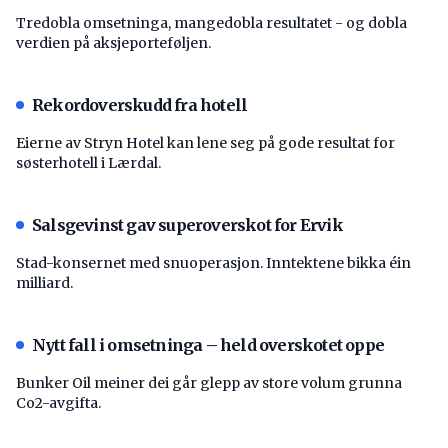
Tredobla omsetninga, mangedobla resultatet - og dobla
verdien på aksjeporteføljen.
Rekordoverskudd fra hotell
Eierne av Stryn Hotel kan lene seg på gode resultat for
søsterhotell i Lærdal.
Salsgevinst gav superoverskot for Ervik
Stad-konsernet med snuoperasjon. Inntektene bikka éin
milliard.
Nytt fall i omsetninga – held overskotet oppe
Bunker Oil meiner dei går glepp av store volum grunna
Co2-avgifta.