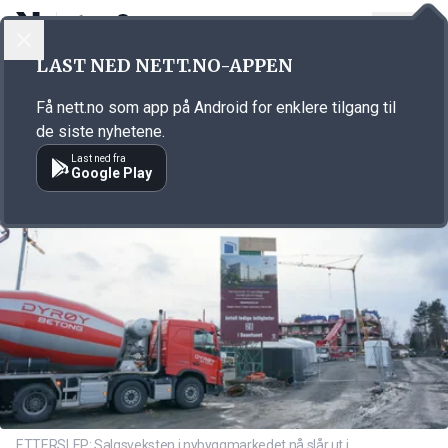
LOGG INN
MENY
Annonsørinnhold
LAST NED NETT.NO-APPEN
Link for annonse
Få nett.no som app på Android for enklere tilgang til
de siste nyhetene.
Last ned fra
Google Play
ETTERSLEP: Salgsveksten i nybyggmarkedet nå slår ut i