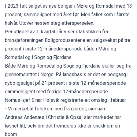
I 2023 falt salget av nye boliger i Møre og Romsdal med 13
prosent, sammelignet med året før. Men fallet kom i første
halvår. Utover høsten steg etterspørselen.
Per utløpet av 1. kvartal i år
viser statistikken fra
bransjeforeningen Boligprodusentene
en salgsvekst på tre
prosent i siste 12-månedersperiode både i Møre og
Romsdal og i Sogn og Fjordane.
Både Møre og Romsdal og Sogn og Fjordane skiller seg fra
gjennomsnittet i Norge. På landsbasis er det en nedgang i
nyboligsalget på 21 prosent i siste 12-månedersperiode
sammenligent med forrige 12-månedersperiode.
Norhus-sjef Einar Holsvik registrerte eit omslag i februar.
- Vi merket at folk kom ned fra gjerdet, sier han.
Andreas Andenæs i Christie & Opsal sier markedet har
løsnet litt, selv om det fremdeles ikke er snakk om en
boom.