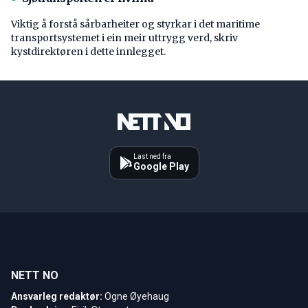
Viktig å forstå ­sårbarheiter og styrkar i det maritime
transport­systemet i ein meir uttrygg verd, skriv
kystdirektøren i dette innlegget.
Last ned fra
Google Play
NETT NO
Ansvarleg redaktør:
Ogne Øyehaug