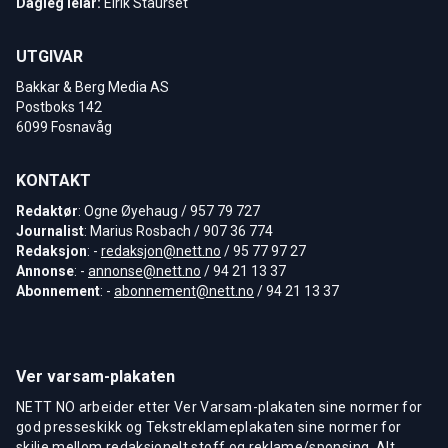
Dagleg leiar:
Eirik Staurset
UTGIVAR
Bakkar & Berg Media AS
Postboks 142
6099 Fosnavåg
KONTAKT
Redaktør
: Ogne Øyehaug / 957 79 727
Journalist
: Marius Rosbach / 907 36 774
Redaksjon
: -
redaksjon@nett.no
/ 95 77 97 27
Annonse
: -
annonse@nett.no
/ 94 21 13 37
Abonnement
: -
abonnement@nett.no
/ 94 21 13 37
Ver varsam-plakaten
NETT NO arbeider etter Ver Varsam-plakaten sine normer for
god presseskikk og Tekstreklameplakaten sine normer for
skilje mellom redaksjonelt stoff og reklame/sponsing. Alt