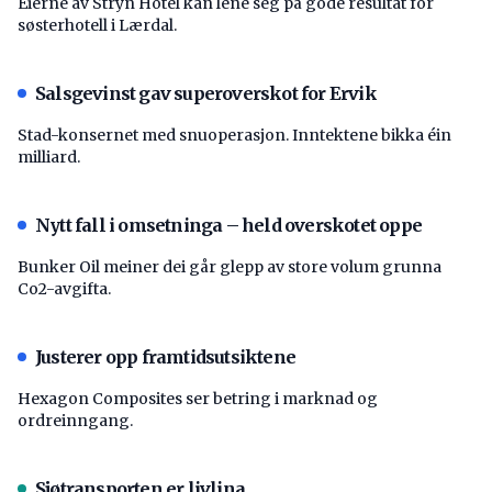
Eierne av Stryn Hotel kan lene seg på gode resultat for
søsterhotell i Lærdal.
Salsgevinst gav superoverskot for Ervik
Stad-konsernet med snuoperasjon. Inntektene bikka éin
milliard.
Nytt fall i omsetninga – held overskotet oppe
Bunker Oil meiner dei går glepp av store volum grunna
Co2-avgifta.
Justerer opp framtidsutsiktene
Hexagon Composites ser betring i marknad og
ordreinngang.
Sjøtransporten er livlina