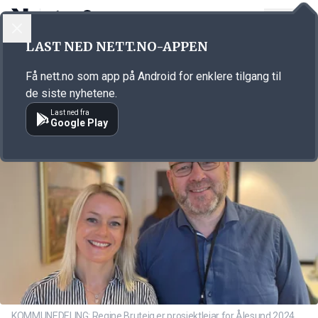
LOGG INN
MENY
Annonsørinnhold
LAST NED NETT.NO-APPEN
Link for annonse
Få nett.no som app på Android for enklere tilgang til
de siste nyhetene.
Last ned fra
Google Play
KOMMUNEDELING: Regine Bruteig er prosjektleiar for Ålesund 2024