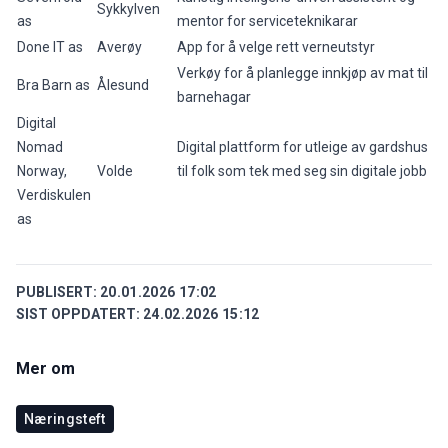
Sykkylven
as
mentor for serviceteknikarar
Done IT as
Averøy
App for å velge rett verneutstyr
Verkøy for å planlegge innkjøp av mat til
Bra Barn as
Ålesund
barnehagar
Digital
Nomad
Digital plattform for utleige av gardshus
Norway,
Volde
til folk som tek med seg sin digitale jobb
Verdiskulen
as
PUBLISERT:
20.01.2026 17:02
SIST OPPDATERT:
24.02.2026 15:12
Mer om
Næringsteft