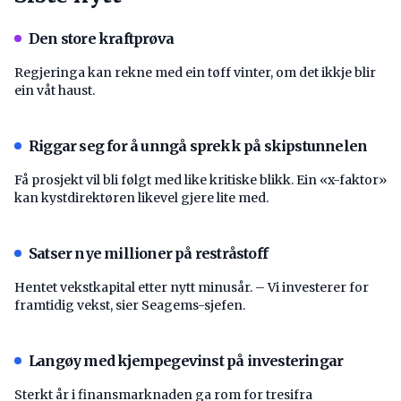
Den store kraftprøva
Regjeringa kan rekne med ein tøff vinter, om det ikkje blir
ein våt haust.
Riggar seg for å unngå sprekk på skipstunnelen
Få prosjekt vil bli følgt med like kritiske blikk. Ein «x-faktor»
kan kystdirektøren likevel gjere lite med.
Satser nye millioner på restråstoff
Hentet vekstkapital etter nytt minusår. – Vi investerer for
framtidig vekst, sier Seagems-sjefen.
Langøy med kjempegevinst på investeringar
Sterkt år i finansmarknaden ga rom for tresifra