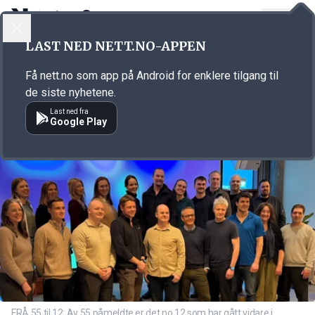
LOGG INN
MENY
Annonsørinnhold
LAST NED NETT.NO-APPEN
Link for annonse
Få nett.no som app på Android for enklere tilgang til
de siste nyhetene.
Last ned fra
Google Play
FRÅ 55 til 12: Av 55 påmeldte er det no 12 som har gått vidare i