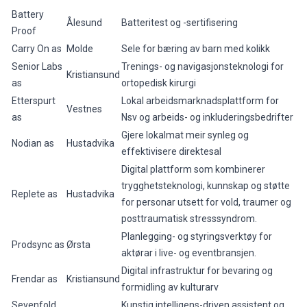
Battery
Ålesund
Batteritest og -sertifisering
Proof
Carry On as
Molde
Sele for bæring av barn med kolikk
Senior Labs
Trenings- og navigasjonsteknologi for
Kristiansund
as
ortopedisk kirurgi
Etterspurt
Lokal arbeidsmarknadsplattform for
Vestnes
as
Nsv og arbeids- og inkluderingsbedrifter
Gjere lokalmat meir synleg og
Nodian as
Hustadvika
effektivisere direktesal
Digital plattform som kombinerer
trygghetsteknologi, kunnskap og støtte
Replete as
Hustadvika
for personar utsett for vold, traumer og
posttraumatisk stresssyndrom.
Planlegging- og styringsverktøy for
Prodsync as
Ørsta
aktørar i live- og eventbransjen.
Digital infrastruktur for bevaring og
Frendar as
Kristiansund
formidling av kulturarv
Sevenfold
Kunstig intelligens-driven assistent og