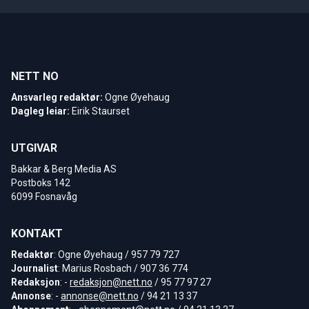
NETT NO
Ansvarleg redaktør:
Ogne Øyehaug
Dagleg leiar:
Eirik Staurset
UTGIVAR
Bakkar & Berg Media AS
Postboks 142
6099 Fosnavåg
KONTAKT
Redaktør
: Ogne Øyehaug / 957 79 727
Journalist
: Marius Rosbach / 907 36 774
Redaksjon
: -
redaksjon@nett.no
/ 95 77 97 27
Annonse
: -
annonse@nett.no
/ 94 21 13 37