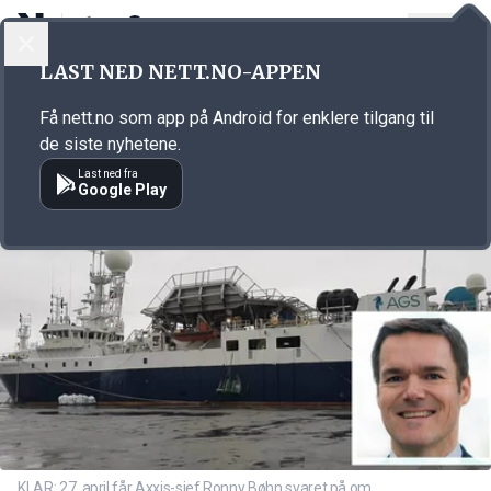
LOGG INN
MENY
Annonsørinnhold
LAST NED NETT.NO-APPEN
Link for annonse
Få nett.no som app på Android for enklere tilgang til
de siste nyhetene.
Last ned fra
Google Play
KLAR: 27. april får Axxis-sjef Ronny Bøhn svaret på om