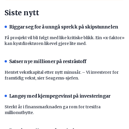
Siste nytt
Riggar seg for å unngå sprekk på skipstunnelen
Få prosjekt vil bli følgt med like kritiske blikk. Ein «x-faktor»
kan kystdirektøren likevel gjere lite med.
Satser nye millioner på restråstoff
Hentet vekstkapital etter nytt minusår. – Vi investerer for
framtidig vekst, sier Seagems-sjefen.
Langøy med kjempegevinst på investeringar
Sterkt år i finansmarknaden ga rom for tresifra
millionutbytte.