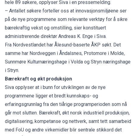
hele 89 søkere, opplyser Siva i en pressemelding.
– Antallet søkere forteller oss at innovasjonsmiljøene ser
på de nye programmene som relevante verktøy for å sikre
bærekraftig vekst og omstilling, sier konstituert
administrerende direktør Andreas K. Enge i Siva.
Fra Nordvestlandet har Ålesund-baserte ÅKP søkt. Det
samme har Nordveggen i Åndalsnes, Protomore i Molde,
Sunnmøre Kulturnæringshage i Volda og Stryn næringshage
i Stryn.
Bærekraft og økt produksjon
Siva opplyser at i bunn for utviklingen av de nye
programmene ligger et bredt kunnskaps- og
erfaringsgrunnlag fra den tiårige programperioden som nå
går mot slutten. Bærekraft, økt norsk industriell produksjon,
digitalisering, kompetanse og nettverk, samt tett samarbeid
med FoU og andre virkemidler blir sentrale stikkord det