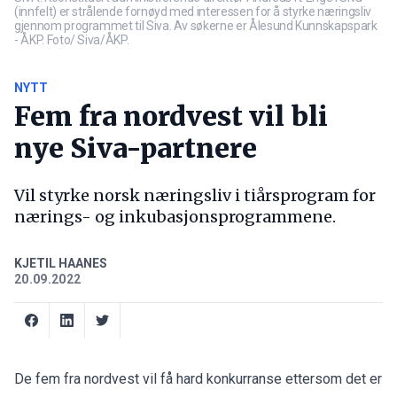
(innfelt) er strålende fornøyd med interessen for å styrke næringsliv
gjennom programmet til Siva. Av søkerne er Ålesund Kunnskapspark
- ÅKP. Foto/ Siva/ÅKP.
NYTT
Fem fra nordvest vil bli
nye Siva-partnere
Vil styrke norsk næringsliv i tiårsprogram for
nærings- og inkubasjonsprogrammene.
KJETIL HAANES
20.09.2022
De fem fra nordvest vil få hard konkurranse ettersom det er