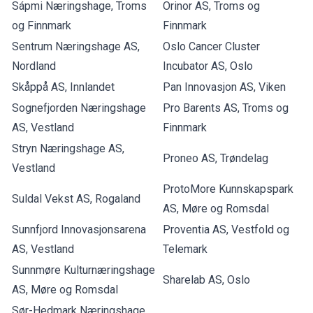
Sápmi Næringshage, Troms
Orinor AS, Troms og
og Finnmark
Finnmark
Sentrum Næringshage AS,
Oslo Cancer Cluster
Nordland
Incubator AS, Oslo
Skåppå AS, Innlandet
Pan Innovasjon AS, Viken
Sognefjorden Næringshage
Pro Barents AS, Troms og
AS, Vestland
Finnmark
Stryn Næringshage AS,
Proneo AS, Trøndelag
Vestland
ProtoMore Kunnskapspark
Suldal Vekst AS, Rogaland
AS, Møre og Romsdal
Sunnfjord Innovasjonsarena
Proventia AS, Vestfold og
AS, Vestland
Telemark
Sunnmøre Kulturnæringshage
Sharelab AS, Oslo
AS, Møre og Romsdal
Sør-Hedmark Næringshage,