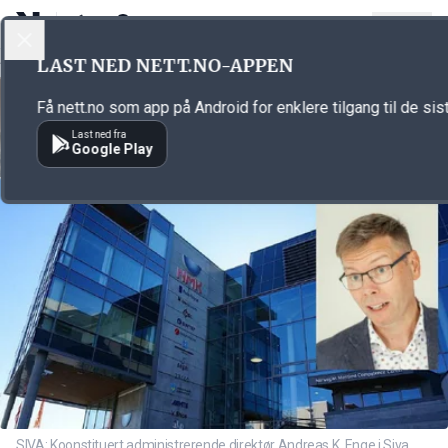
LOGG INN
MENY
Annonsørinnhold
LAST NED NETT.NO-APPEN
Link for annonse
Få nett.no som app på Android for enklere tilgang til de sis
Last ned fra
Google Play
SIVA: Koonstituert administrerende direktør Andreas K. Enge i Siva