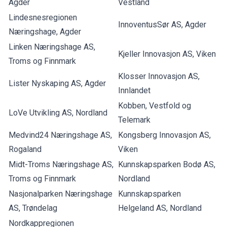
Agder
Vestland
Lindesnesregionen
InnoventusSør AS, Agder
Næringshage, Agder
Linken Næringshage AS,
Kjeller Innovasjon AS, Viken
Troms og Finnmark
Klosser Innovasjon AS,
Lister Nyskaping AS, Agder
Innlandet
Kobben, Vestfold og
LoVe Utvikling AS, Nordland
Telemark
Medvind24 Næringshage AS,
Kongsberg Innovasjon AS,
Rogaland
Viken
Midt-Troms Næringshage AS,
Kunnskapsparken Bodø AS,
Troms og Finnmark
Nordland
Nasjonalparken Næringshage
Kunnskapsparken
AS, Trøndelag
Helgeland AS, Nordland
Nordkappregionen