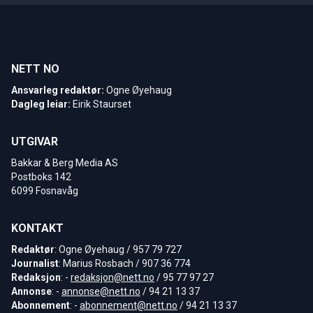
NETT NO
Ansvarleg redaktør:
Ogne Øyehaug
Dagleg leiar:
Eirik Staurset
UTGIVAR
Bakkar & Berg Media AS
Postboks 142
6099 Fosnavåg
KONTAKT
Redaktør
: Ogne Øyehaug / 957 79 727
Journalist
: Marius Rosbach / 907 36 774
Redaksjon
: -
redaksjon@nett.no
/ 95 77 97 27
Annonse
: -
annonse@nett.no
/ 94 21 13 37
Abonnement
: -
abonnement@nett.no
/ 94 21 13 37