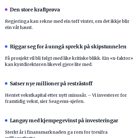
Den store kraftprøva
Regjeringa kan rekne med ein tøff vinter, om det ikkje blir
ein våt haust.
Riggar seg for å unngå sprekk på skipstunnelen
Få prosjekt vil bli følgt med like kritiske blikk. Ein «x-faktor»
kan kystdirektøren likevel gjere lite med.
Satser nye millioner på restråstoff
Hentet vekstkapital etter nytt minusår. – Vi investerer for
framtidig vekst, sier Seagems-sjefen.
Langøy med kjempegevinst på investeringar
Sterkt år i finansmarknaden ga rom for tresifra