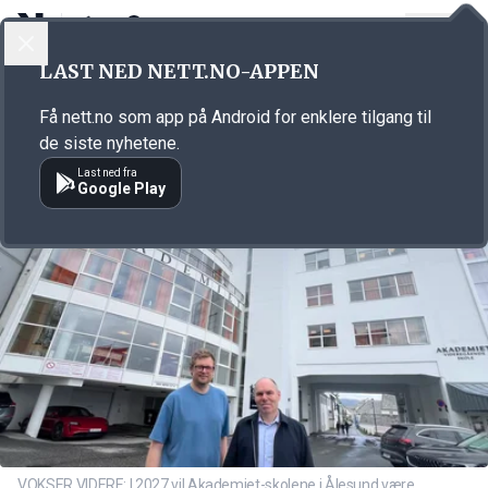
LOGG INN
MENY
Annonsørinnhold
LAST NED NETT.NO-APPEN
Link for annonse
Få nett.no som app på Android for enklere tilgang til
de siste nyhetene.
Last ned fra
Google Play
VOKSER VIDERE: I 2027 vil Akademiet-skolene i Ålesund være