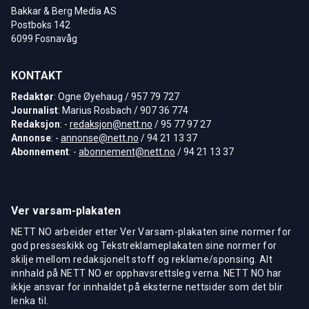
Bakkar & Berg Media AS
Postboks 142
6099 Fosnavåg
KONTAKT
Redaktør
: Ogne Øyehaug / 957 79 727
Journalist
: Marius Rosbach / 907 36 774
Redaksjon
: -
redaksjon@nett.no
/ 95 77 97 27
Annonse
: -
annonse@nett.no
/ 94 21 13 37
Abonnement
: -
abonnement@nett.no
/ 94 21 13 37
Ver varsam-plakaten
NETT NO arbeider etter Ver Varsam-plakaten sine normer for
god presseskikk og Tekstreklameplakaten sine normer for
skilje mellom redaksjonelt stoff og reklame/sponsing. Alt
innhald på NETT NO er opphavsrettsleg verna. NETT NO har
ikkje ansvar for innhaldet på eksterne nettsider som det blir
lenka til.