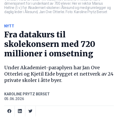
dimensjonert for i underkant av 700 elever. Her er rektor Marius
Heltne (t.v.) for Akademiet-skolene i Ålesund og medgrunnlegger og
daglig leder i Ålesund, Jan Ove Otterlei. Foto: Karoline Prytz Berset
NYTT
Fra datakurs til
skolekonsern med 720
millioner i omsetning
Under Akademiet-paraplyen har Jan Ove
Otterlei og Kjetil Eide bygget et nettverk av 24
private skoler i åtte byer.
KAROLINE PRYTZ BERSET
05.06.2026