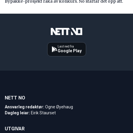
Bypakke-prosjekt råka av konkurs. No startar det opp att.
Last ned fra
Google Play
NETT NO
Ansvarleg redaktør:
Ogne Øyehaug
Dagleg leiar:
Eirik Staurset
UTGIVAR