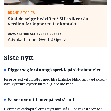
BRAND STORIES
Skal du selge bedriften? Slik sikrer du
verdien før kjøperen tar kontakt
ADVOKATFIRMAET ØVERBØ GJØRTZ
Advokatfirmaet Øverbø Gjørtz
Siste nytt
Riggar seg for å unngå sprekk på skipstunnelen
Få prosjekt vil bli følgt med like kritiske blikk. Ein «x-faktor»
kan kystdirektøren likevel gjere lite med.
Satser nye millioner på restråstoff
Hentet vekstkapital etter nytt minusår. – Vi investerer for