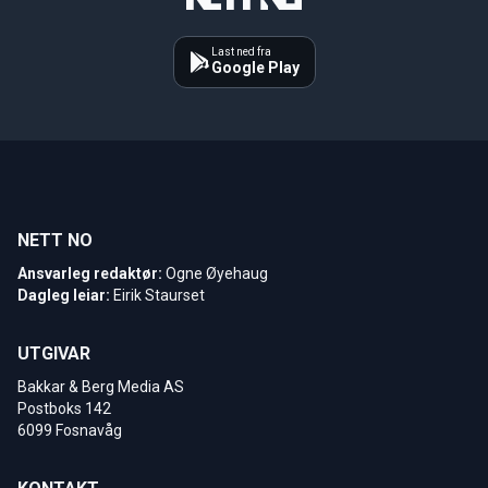
Last ned fra
Google Play
NETT NO
Ansvarleg redaktør:
Ogne Øyehaug
Dagleg leiar:
Eirik Staurset
UTGIVAR
Bakkar & Berg Media AS
Postboks 142
6099 Fosnavåg