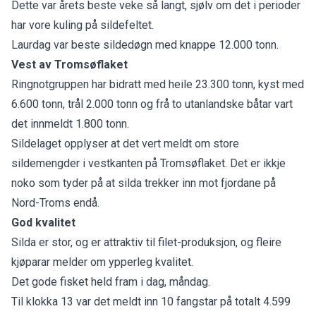
Dette var årets beste veke så langt, sjølv om det i perioder
har vore kuling på sildefeltet.
Laurdag var beste sildedøgn med knappe 12.000 tonn.
Vest av Tromsøflaket
Ringnotgruppen har bidratt med heile 23.300 tonn, kyst med
6.600 tonn, trål 2.000 tonn og frå to utanlandske båtar vart
det innmeldt 1.800 tonn.
Sildelaget opplyser at det vert meldt om store
sildemengder i vestkanten på Tromsøflaket. Det er ikkje
noko som tyder på at silda trekker inn mot fjordane på
Nord-Troms endå.
God kvalitet
Silda er stor, og er attraktiv til filet-produksjon, og fleire
kjøparar melder om ypperleg kvalitet.
Det gode fisket held fram i dag, måndag.
Til klokka 13 var det meldt inn 10 fangstar på totalt 4.599