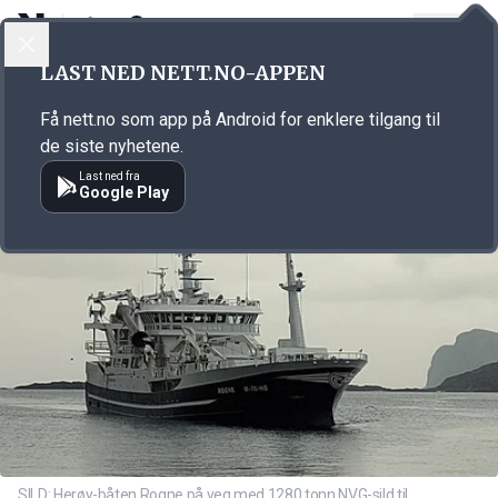
LOGG INN
MENY
Annonsørinnhold
LAST NED NETT.NO-APPEN
Link for annonse
Få nett.no som app på Android for enklere tilgang til
de siste nyhetene.
Last ned fra
Google Play
SILD: Herøy-båten Rogne på veg med 1280 tonn NVG-sild til