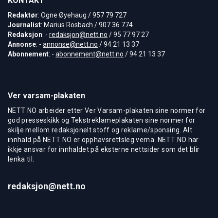
KONTAKT
Redaktør
: Ogne Øyehaug / 957 79 727
Journalist
: Marius Rosbach / 907 36 774
Redaksjon
: -
redaksjon@nett.no
/ 95 77 97 27
Annonse
: -
annonse@nett.no
/ 94 21 13 37
Abonnement
: -
abonnement@nett.no
/ 94 21 13 37
Ver varsam-plakaten
NETT NO arbeider etter Ver Varsam-plakaten sine normer for
god presseskikk og Tekstreklameplakaten sine normer for
skilje mellom redaksjonelt stoff og reklame/sponsing. Alt
innhald på NETT NO er opphavsrettsleg verna. NETT NO har
ikkje ansvar for innhaldet på eksterne nettsider som det blir
lenka til.
redaksjon@nett.no