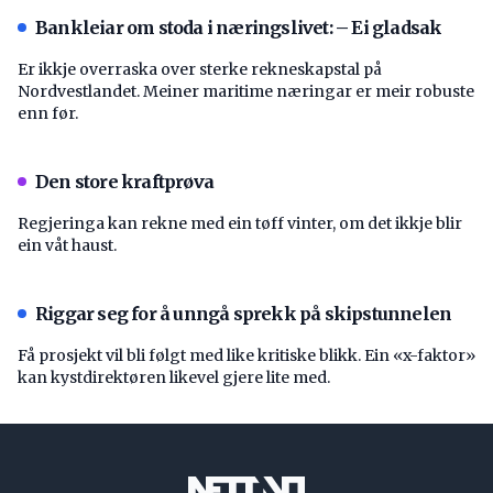
Bankleiar om stoda i næringslivet: – Ei gladsak
Er ikkje overraska over sterke rekneskapstal på
Nordvestlandet. Meiner maritime næringar er meir robuste
enn før.
Den store kraftprøva
Regjeringa kan rekne med ein tøff vinter, om det ikkje blir
ein våt haust.
Riggar seg for å unngå sprekk på skipstunnelen
Få prosjekt vil bli følgt med like kritiske blikk. Ein «x-faktor»
kan kystdirektøren likevel gjere lite med.