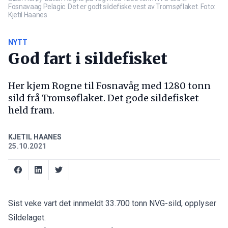
Fosnavaag Pelagic. Det er godt sildefiske vest av Tromsøflaket. Foto:
Kjetil Haanes
NYTT
God fart i sildefisket
Her kjem Rogne til Fosnavåg med 1280 tonn
sild frå Tromsøflaket. Det gode sildefisket
held fram.
KJETIL HAANES
25.10.2021
Sist veke vart det innmeldt 33.700 tonn NVG-sild, opplyser
Sildelaget.