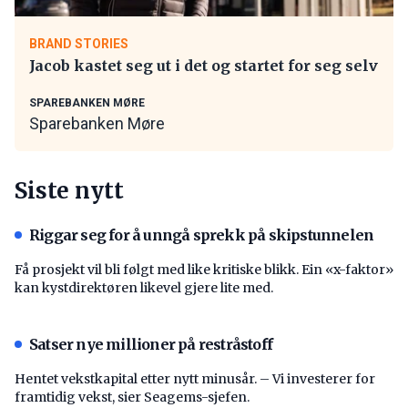
BRAND STORIES
Jacob kastet seg ut i det og startet for seg selv
SPAREBANKEN MØRE
Sparebanken Møre
Siste nytt
Riggar seg for å unngå sprekk på skipstunnelen
Få prosjekt vil bli følgt med like kritiske blikk. Ein «x-faktor»
kan kystdirektøren likevel gjere lite med.
Satser nye millioner på restråstoff
Hentet vekstkapital etter nytt minusår. – Vi investerer for
framtidig vekst, sier Seagems-sjefen.