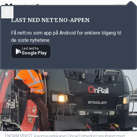
LOGG INN
MENY
Annonsørinnhold
LAST NED NETT.NO-APPEN
Link for annonse
Få nett.no som app på Android for enklere tilgang til
de siste nyhetene.
Last ned fra
Google Play
ENORM VEKST: Rauma-selskapet Onrail forbedret resultatet med