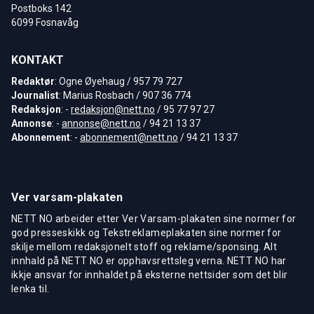
Postboks 142
6099 Fosnavåg
KONTAKT
Redaktør
: Ogne Øyehaug / 957 79 727
Journalist
: Marius Rosbach / 907 36 774
Redaksjon
: -
redaksjon@nett.no
/ 95 77 97 27
Annonse
: -
annonse@nett.no
/ 94 21 13 37
Abonnement
: -
abonnement@nett.no
/ 94 21 13 37
Ver varsam-plakaten
NETT NO arbeider etter Ver Varsam-plakaten sine normer for
god presseskikk og Tekstreklameplakaten sine normer for
skilje mellom redaksjonelt stoff og reklame/sponsing. Alt
innhald på NETT NO er opphavsrettsleg verna. NETT NO har
ikkje ansvar for innhaldet på eksterne nettsider som det blir
lenka til.