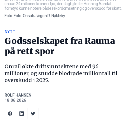
snaue 24 millioner kroner i fjor, der daglig leder Henning Aandal
fornøyd kunne notere både rekordomsetning og overskudd før skatt.
Foto: Foto: Onrail/Jørgen R. Nøkleby
NYTT
Godsselskapet fra Rauma
på rett spor
Onrail økte driftsinntektene med 96
millioner, og snudde blodrøde milliontall til
overskudd i 2025.
ROLF HANSEN
18.06.2026