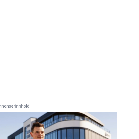
nnonsørinnhold