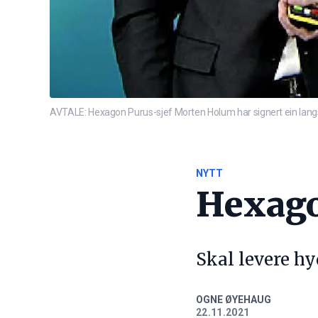
AVTALE: Hexagon Purus-sjef Morten Holum har signert ein lang
NYTT
Hexago
Skal levere h
OGNE ØYEHAUG
22.11.2021