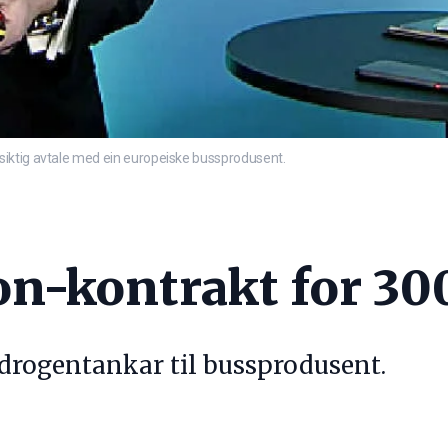
siktig avtale med ein europeiske bussprodusent.
n-kontrakt for 300
ydrogentankar til bussprodusent.