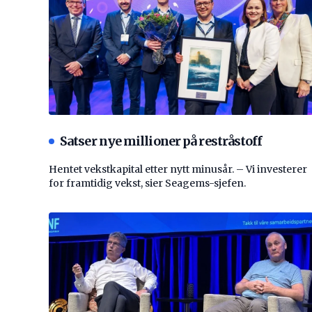
Satser nye millioner på restråstoff
Hentet vekstkapital etter nytt minusår. – Vi investerer
for framtidig vekst, sier Seagems-sjefen.