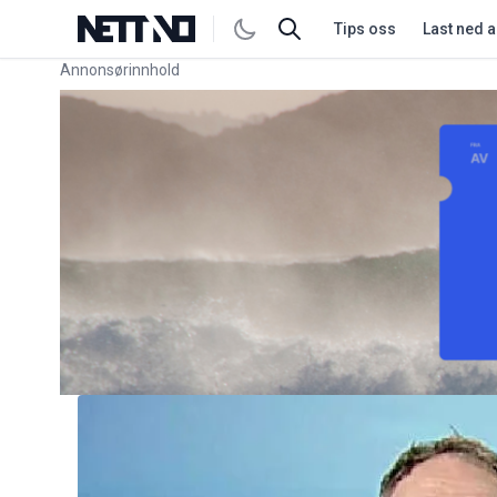
Tips oss
Last ned 
Annonsørinnhold
Link for annonse