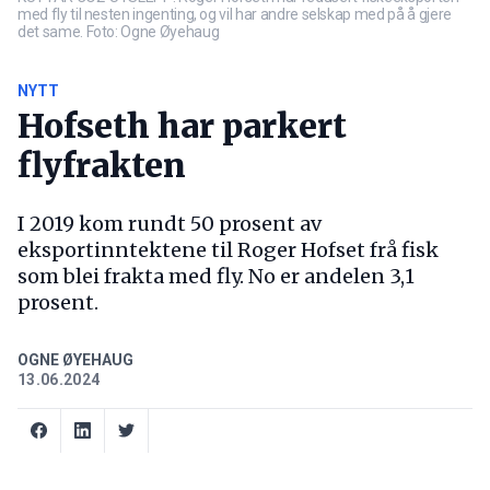
med fly til nesten ingenting, og vil har andre selskap med på å gjere
det same. Foto: Ogne Øyehaug
NYTT
Hofseth har parkert
flyfrakten
I 2019 kom rundt 50 prosent av
eksportinntektene til Roger Hofset frå fisk
som blei frakta med fly. No er andelen 3,1
prosent.
OGNE ØYEHAUG
13.06.2024