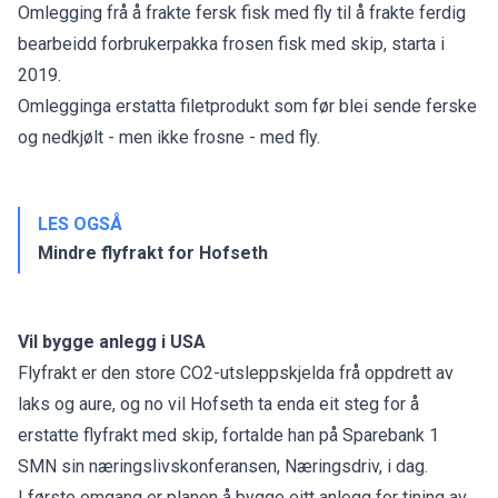
Omlegging frå å frakte fersk fisk med fly til å frakte ferdig
bearbeidd forbrukerpakka frosen fisk med skip, starta i
2019.
Omlegginga erstatta filetprodukt som før blei sende ferske
og nedkjølt - men ikke frosne - med fly.
LES OGSÅ
Mindre flyfrakt for Hofseth
Vil bygge anlegg i USA
Flyfrakt er den store CO2-utsleppskjelda frå oppdrett av
laks og aure, og no vil Hofseth ta enda eit steg for å
erstatte flyfrakt med skip, fortalde han på Sparebank 1
SMN sin næringslivskonferansen, Næringsdriv, i dag.
I første omgang er planen å bygge eitt anlegg for tining av