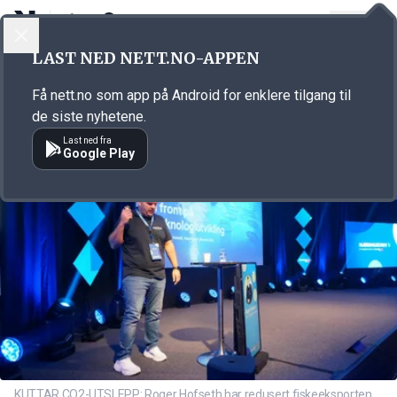
LOGG INN
MENY
Annonsørinnhold
LAST NED NETT.NO-APPEN
Link for annonse
Få nett.no som app på Android for enklere tilgang til
de siste nyhetene.
Last ned fra
Google Play
KUTTAR CO2-UTSLEPP: Roger Hofseth har redusert fiskeeksporten