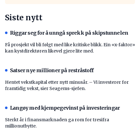
Siste nytt
Riggar seg for å unngå sprekk på skipstunnelen
Få prosjekt vil bli følgt med like kritiske blikk. Ein «x-faktor»
kan kystdirektøren likevel gjere lite med.
Satser nye millioner på restråstoff
Hentet vekstkapital etter nytt minusår. – Vi investerer for
framtidig vekst, sier Seagems-sjefen.
Langøy med kjempegevinst på investeringar
Sterkt år i finansmarknaden ga rom for tresifra
millionutbytte.