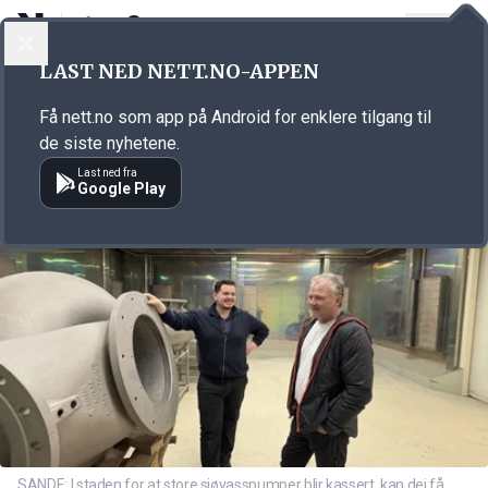
LOGG INN
MENY
Annonsørinnhold
LAST NED NETT.NO-APPEN
Link for annonse
Få nett.no som app på Android for enklere tilgang til
de siste nyhetene.
Last ned fra
Google Play
SANDE: I staden for at store sjøvasspumper blir kassert, kan dei få