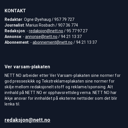
KONTAKT
Redaktør
: Ogne Øyehaug / 957 79 727
Journalist
: Marius Rosbach / 907 36 774
Redaksjon
: -
redaksjon@nett.no
/ 95 77 97 27
Annonse
: -
annonse@nett.no
/ 94 21 13 37
Abonnement
: -
abonnement@nett.no
/ 94 21 13 37
Ver varsam-plakaten
NETT NO arbeider etter Ver Varsam-plakaten sine normer for
god presseskikk og Tekstreklameplakaten sine normer for
skilje mellom redaksjonelt stoff og reklame/sponsing. Alt
innhald på NETT NO er opphavsrettsleg verna. NETT NO har
ikkje ansvar for innhaldet på eksterne nettsider som det blir
lenka til.
redaksjon@nett.no