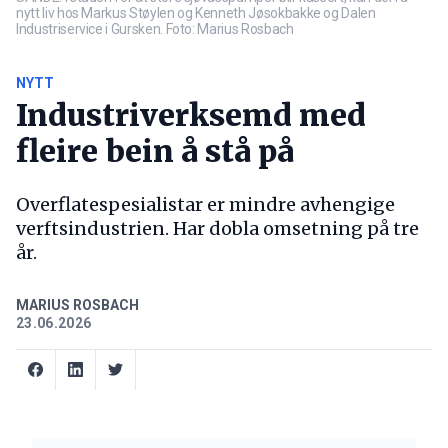
nytt liv hos Markus Støylen og Kenneth Jøsokbakke og Dalen
Industriservice i Gursken. Foto: Marius Rosbach
NYTT
Industriverksemd med
fleire bein å stå på
Overflatespesialistar er mindre avhengige
verftsindustrien. Har dobla omsetning på tre
år.
MARIUS ROSBACH
23.06.2026