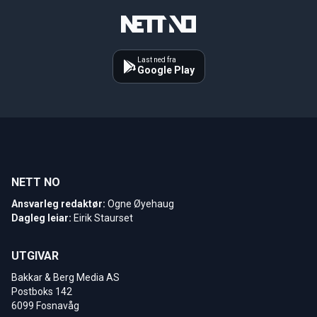
Last ned fra
Google Play
NETT NO
Ansvarleg redaktør:
Ogne Øyehaug
Dagleg leiar:
Eirik Staurset
UTGIVAR
Bakkar & Berg Media AS
Postboks 142
6099 Fosnavåg