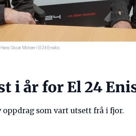
r Hans Oscar Molvær i El 24 Ensiko.
t i år for El 24 Eni
v oppdrag som vart utsett frå i fjor.