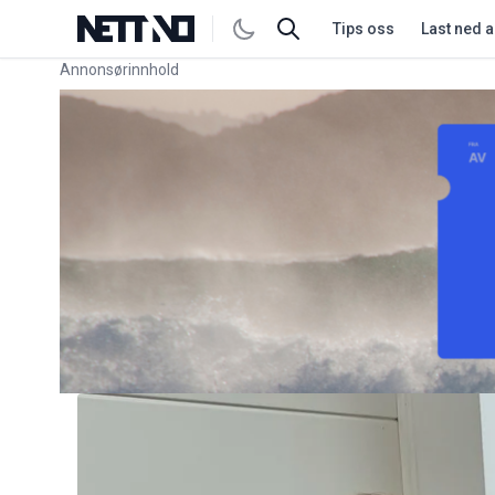
Tips oss
Last ned 
Annonsørinnhold
Link for annonse