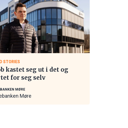
D STORIES
ob kastet seg ut i det og
rtet for seg selv
EBANKEN MØRE
ebanken Møre