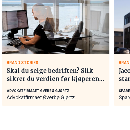
BRAND STORIES
BRAN
Skal du selge bedriften? Slik
Jac
sikrer du verdien før kjøperen
sta
tar kontakt
ADVOKATFIRMAET ØVERBØ GJØRTZ
SPAR
Advokatfirmaet Øverbø Gjørtz
Spar