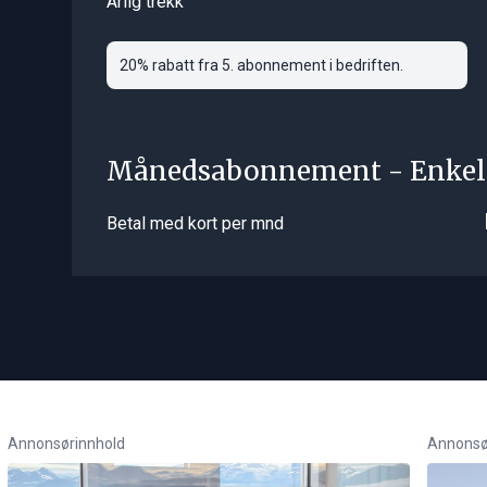
Årlig trekk
20% rabatt fra 5. abonnement i bedriften.
Månedsabonnement - Enkel
Betal med kort per mnd
Annonsørinnhold
Annonsø