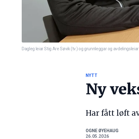
Dagleg leiar Stig Are Søvik (tv.) og grunnleggar og avdelingsleia
NYTT
Ny veks
Har fått løft a
OGNE ØYEHAUG
26.05.2026