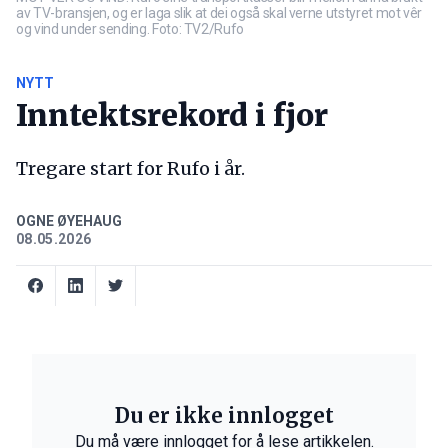
av TV-bransjen, og er laga slik at dei også skal verne utstyret mot vêr
og vind under sending. Foto: TV2/Rufo
NYTT
Inntektsrekord i fjor
Tregare start for Rufo i år.
OGNE ØYEHAUG
08.05.2026
Du er ikke innlogget
Du må være innlogget for å lese artikkelen.