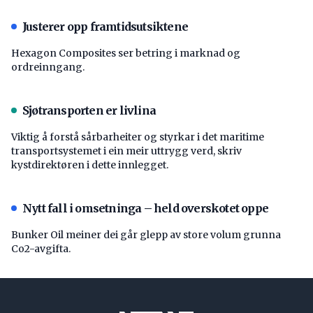
Justerer opp framtidsutsiktene
Hexagon Composites ser betring i marknad og
ordreinngang.
Sjøtransporten er livlina
Viktig å forstå ­sårbarheiter og styrkar i det maritime
transport­systemet i ein meir uttrygg verd, skriv
kystdirektøren i dette innlegget.
Nytt fall i omsetninga – held overskotet oppe
Bunker Oil meiner dei går glepp av store volum grunna
Co2-avgifta.