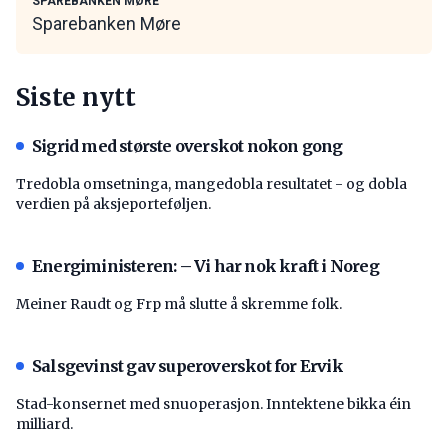
SPAREBANKEN MØRE
Sparebanken Møre
Siste nytt
Sigrid med største overskot nokon gong
Tredobla omsetninga, mangedobla resultatet - og dobla
verdien på aksjeporteføljen.
Energiministeren: – Vi har nok kraft i Noreg
Meiner Raudt og Frp må slutte å skremme folk.
Salsgevinst gav superoverskot for Ervik
Stad-konsernet med snuoperasjon. Inntektene bikka éin
milliard.