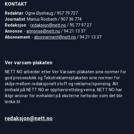
KONTAKT
Redaktør
: Ogne Øyehaug / 957 79 727
Journalist
: Marius Rosbach / 907 36 774
Redaksjon
: -
redaksjon@nett.no
/ 95 77 97 27
Annonse
: -
annonse@nett.no
/ 94 21 13 37
Abonnement
: -
abonnement@nett.no
/ 94 21 13 37
Ver varsam-plakaten
NETT NO arbeider etter Ver Varsam-plakaten sine normer for
god presseskikk og Tekstreklameplakaten sine normer for
skilje mellom redaksjonelt stoff og reklame/sponsing. Alt
innhald på NETT NO er opphavsrettsleg verna. NETT NO har
ikkje ansvar for innhaldet på eksterne nettsider som det blir
lenka til.
redaksjon@nett.no