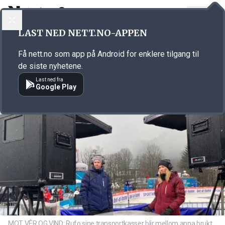
LOGG INN
MENY
Annonsørinnhold
LAST NED NETT.NO-APPEN
Link for annonse
Få nett.no som app på Android for enklere tilgang til
de siste nyhetene.
Last ned fra
Google Play
MOT VÊR OG VIND: Rufo sine transportkasser blir mellom anna brukt