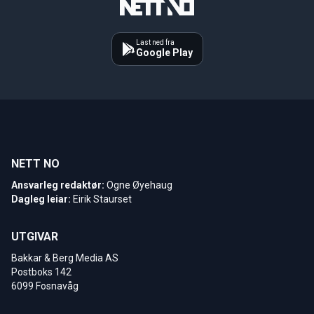
Last ned fra
Google Play
NETT NO
Ansvarleg redaktør:
Ogne Øyehaug
Dagleg leiar:
Eirik Staurset
UTGIVAR
Bakkar & Berg Media AS
Postboks 142
6099 Fosnavåg