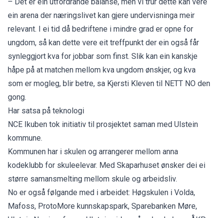
– Det er ein utfordrande balanse, men vi trur dette kan vere
ein arena der næringslivet kan gjere undervisninga meir
relevant. I ei tid då bedriftene i mindre grad er opne for
ungdom, så kan dette vere eit treffpunkt der ein også får
synleggjort kva for jobbar som finst. Slik kan ein kanskje
håpe på at matchen mellom kva ungdom ønskjer, og kva
som er mogleg, blir betre, sa Kjersti Kleven til NETT NO den
gong.
Har satsa på teknologi
NCE Ikuben tok initiativ til prosjektet saman med Ulstein
kommune.
Kommunen har i skulen og arrangerer mellom anna
kodeklubb for skuleelevar. Med Skaparhuset ønsker dei ei
større samansmelting mellom skule og arbeidsliv.
No er også følgande med i arbeidet: Høgskulen i Volda,
Mafoss, ProtoMore kunnskapspark, Sparebanken Møre,