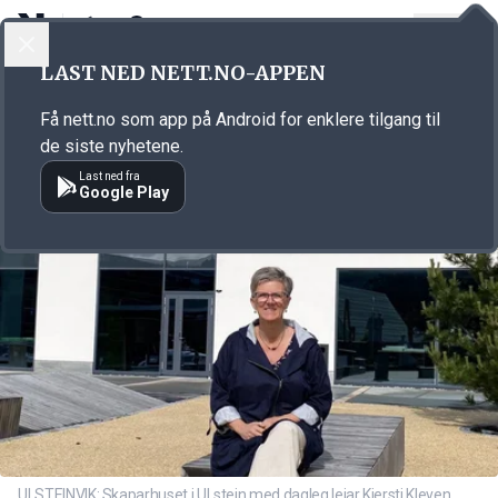
LOGG INN
MENY
Annonsørinnhold
LAST NED NETT.NO-APPEN
Link for annonse
Få nett.no som app på Android for enklere tilgang til
de siste nyhetene.
Last ned fra
Google Play
ULSTEINVIK: Skaparhuset i ULstein med dagleg leiar Kjersti Kleven