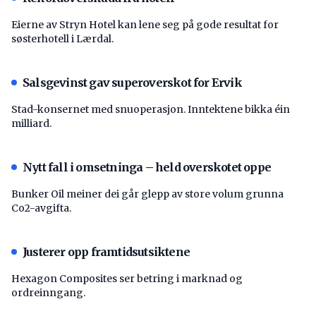
Eierne av Stryn Hotel kan lene seg på gode resultat for
søsterhotell i Lærdal.
Salsgevinst gav superoverskot for Ervik
Stad-konsernet med snuoperasjon. Inntektene bikka éin
milliard.
Nytt fall i omsetninga – held overskotet oppe
Bunker Oil meiner dei går glepp av store volum grunna
Co2-avgifta.
Justerer opp framtidsutsiktene
Hexagon Composites ser betring i marknad og
ordreinngang.