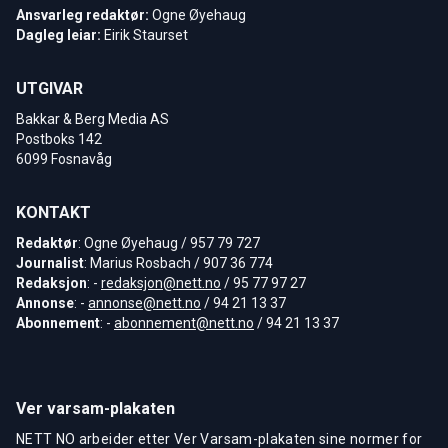
Ansvarleg redaktør:
Ogne Øyehaug
Dagleg leiar:
Eirik Staurset
UTGIVAR
Bakkar & Berg Media AS
Postboks 142
6099 Fosnavåg
KONTAKT
Redaktør
: Ogne Øyehaug / 957 79 727
Journalist
: Marius Rosbach / 907 36 774
Redaksjon
: -
redaksjon@nett.no
/ 95 77 97 27
Annonse
: -
annonse@nett.no
/ 94 21 13 37
Abonnement
: -
abonnement@nett.no
/ 94 21 13 37
Ver varsam-plakaten
NETT NO arbeider etter Ver Varsam-plakaten sine normer for