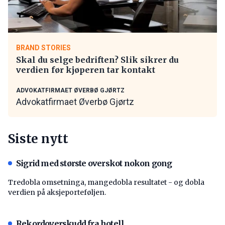
BRAND STORIES
Skal du selge bedriften? Slik sikrer du
verdien før kjøperen tar kontakt
ADVOKATFIRMAET ØVERBØ GJØRTZ
Advokatfirmaet Øverbø Gjørtz
Siste nytt
Sigrid med største overskot nokon gong
Tredobla omsetninga, mangedobla resultatet - og dobla
verdien på aksjeporteføljen.
Rekordoverskudd fra hotell