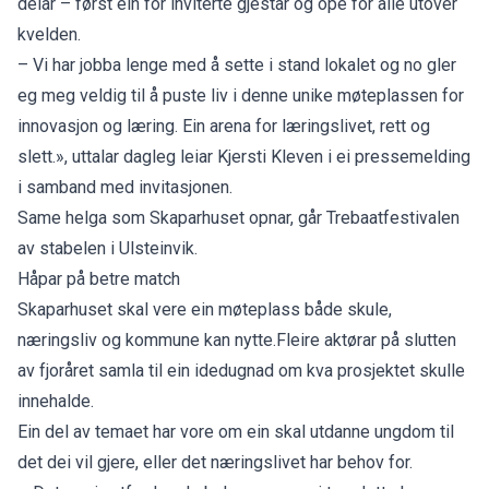
delar – først ein for inviterte gjestar og ope for alle utover
kvelden.
– Vi har jobba lenge med å sette i stand lokalet og no gler
eg meg veldig til å puste liv i denne unike møteplassen for
innovasjon og læring. Ein arena for læringslivet, rett og
slett.», uttalar dagleg leiar Kjersti Kleven i ei pressemelding
i samband med invitasjonen.
Same helga som Skaparhuset opnar, går Trebaatfestivalen
av stabelen i Ulsteinvik.
Håpar på betre match
Skaparhuset skal vere ein møteplass både skule,
næringsliv og kommune kan nytte.Fleire aktørar på slutten
av fjoråret samla til ein idedugnad om kva prosjektet skulle
innehalde.
Ein del av temaet har vore om ein skal utdanne ungdom til
det dei vil gjere, eller det næringslivet har behov for.