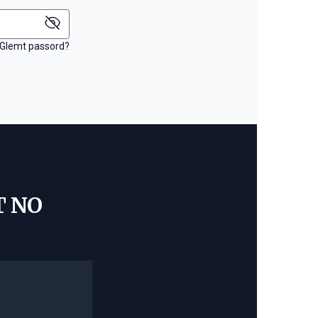
Glemt passord?
T NO