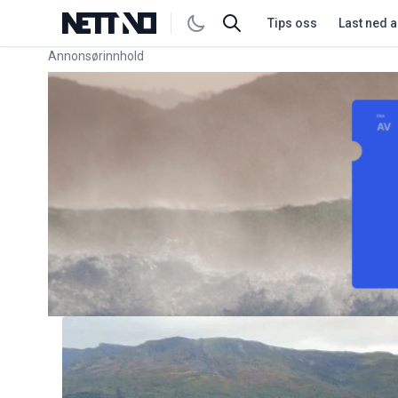
Tips oss
Last ned 
Annonsørinnhold
Link for annonse