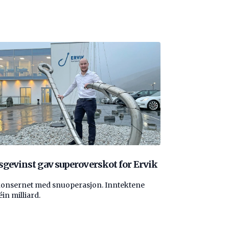
sgevinst gav superoverskot for Ervik
konsernet med snuoperasjon. Inntektene
éin milliard.