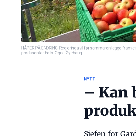
HÅPER PÅ ENDRING: Regjeringa vil før sommaren legge fram eit for
produsentar. Foto: Ogne Øyehaug
NYTT
– Kan b
produks
Sjefen for Gar