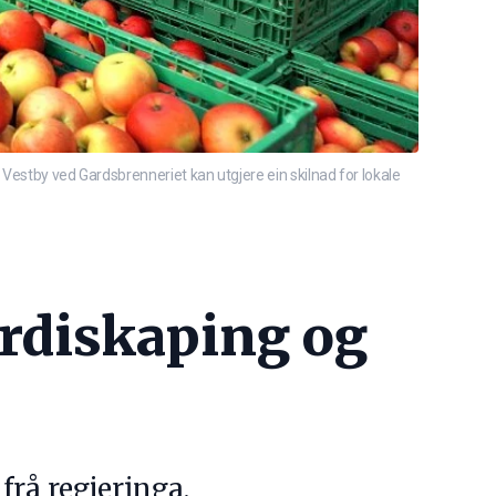
n Vestby ved Gardsbrenneriet kan utgjere ein skilnad for lokale
erdiskaping og
frå regjeringa.