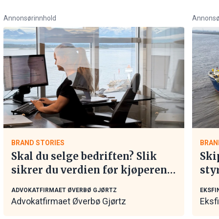
Annonsørinnhold
Annonsø
BRAND STORIES
BRAN
Skal du selge bedriften? Slik
Ski
sikrer du verdien før kjøperen
sty
tar kontakt
mar
ADVOKATFIRMAET ØVERBØ GJØRTZ
EKSFI
Advokatfirmaet Øverbø Gjørtz
Eksf