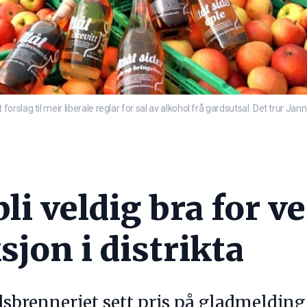
slag til meir liberale reglar for sal av alkohol frå gardsutsal. Det trur Jan
li veldig bra for v
jon i distrikta
dsbrenneriet sett pris på gladmelding 