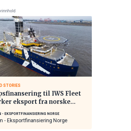
rinnhold
D STORIES
psfinansering til IWS Fleet
rker eksport fra norske
itime leverandører
N - EKSPORTFINANSIERING NORGE
in - Eksportfinansiering Norge