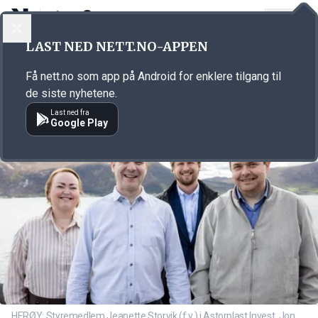
LOGG INN
MENY
Annonsørinnhold
LAST NED NETT.NO-APPEN
Link for annonse
Få nett.no som app på Android for enklere tilgang til
de siste nyhetene.
Last ned fra
Google Play
HERØY: Styremedlem Jeanette Storvik (f.v.) i Astorplast Invest, Jon