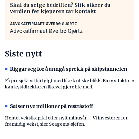
Skal du selge bedriften? Slik sikrer du
verdien før kjøperen tar kontakt
ADVOKATFIRMAET ØVERBØ GJØRTZ
Advokatfirmaet Øverbø Gjørtz
Siste nytt
Riggar seg for å unngå sprekk på skipstunnelen
Få prosjekt vil bli følgt med like kritiske blikk. Ein «x-faktor»
kan kystdirektøren likevel gjere lite med.
Satser nye millioner på restråstoff
Hentet vekstkapital etter nytt minusår. – Vi investerer for
framtidig vekst, sier Seagems-sjefen.