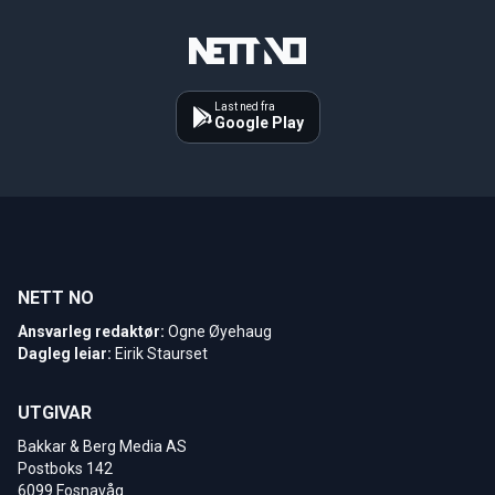
Last ned fra
Google Play
NETT NO
Ansvarleg redaktør:
Ogne Øyehaug
Dagleg leiar:
Eirik Staurset
UTGIVAR
Bakkar & Berg Media AS
Postboks 142
6099 Fosnavåg