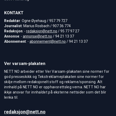
KONTAKT
Redaktør
: Ogne Øyehaug / 957 79 727
Journalist
: Marius Rosbach / 907 36 774
Redaksjon
: -
redaksjon@nett.no
/ 95 77 97 27
Annonse
: -
annonse@nett.no
/ 94 21 13 37
Abonnement
: -
abonnement@nett.no
/ 94 21 13 37
Ver varsam-plakaten
NETT NO arbeider etter Ver Varsam-plakaten sine normer for
god presseskikk og Tekstreklameplakaten sine normer for
skilje mellom redaksjonelt stoff og reklame/sponsing. Alt
innhald på NETT NO er opphavsrettsleg verna. NETT NO har
ikkje ansvar for innhaldet på eksterne nettsider som det blir
lenka til.
redaksjon@nett.no