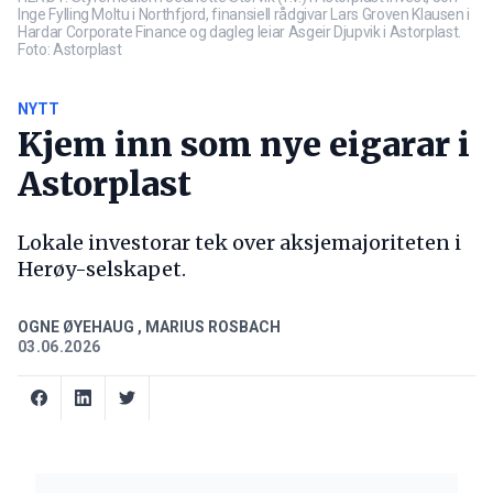
Inge Fylling Moltu i Northfjord, finansiell rådgivar Lars Groven Klausen i
Hardar Corporate Finance og dagleg leiar Asgeir Djupvik i Astorplast.
Foto: Astorplast
NYTT
Kjem inn som nye eigarar i
Astorplast
Lokale investorar tek over aksjemajoriteten i
Herøy-selskapet.
OGNE ØYEHAUG
,
MARIUS ROSBACH
03.06.2026