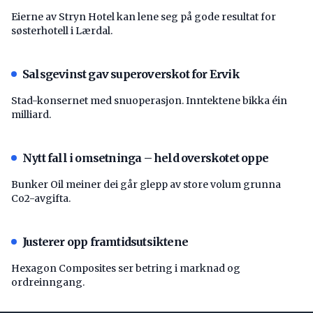
Eierne av Stryn Hotel kan lene seg på gode resultat for
søsterhotell i Lærdal.
Salsgevinst gav superoverskot for Ervik
Stad-konsernet med snuoperasjon. Inntektene bikka éin
milliard.
Nytt fall i omsetninga – held overskotet oppe
Bunker Oil meiner dei går glepp av store volum grunna
Co2-avgifta.
Justerer opp framtidsutsiktene
Hexagon Composites ser betring i marknad og
ordreinngang.