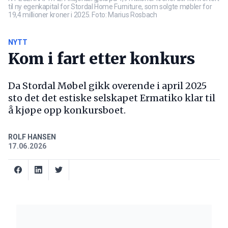
til ny egenkapital for Stordal Home Furniture, som solgte møbler for
19,4 millioner kroner i 2025. Foto: Marius Rosbach
NYTT
Kom i fart etter konkurs
Da Stordal Møbel gikk overende i april 2025
sto det det estiske selskapet Ermatiko klar til
å kjøpe opp konkursboet.
ROLF HANSEN
17.06.2026