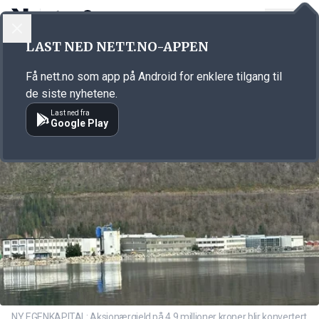
LOGG INN
MENY
Annonsørinnhold
LAST NED NETT.NO-APPEN
Link for annonse
Få nett.no som app på Android for enklere tilgang til
de siste nyhetene.
Last ned fra
Google Play
NY EGENKAPITAL: Aksjonærgjeld på 4,9 millioner kroner blir konvertert