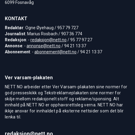
6099 Fosnavåg
KONTAKT
Redaktør
: Ogne Øyehaug / 957 79 727
Journalist
: Marius Rosbach / 907 36 774
Redaksjon
: -
redaksjon@nett.no
/ 95 77 97 27
Annonse
: -
annonse@nett.no
/ 94 21 13 37
Abonnement
: -
abonnement@nett.no
/ 94 21 13 37
Ver varsam-plakaten
NETT NO arbeider etter Ver Varsam-plakaten sine normer for
god presseskikk og Tekstreklameplakaten sine normer for
skilje mellom redaksjonelt stoff og reklame/sponsing. Alt
innhald på NETT NO er opphavsrettsleg verna. NETT NO har
ikkje ansvar for innhaldet på eksterne nettsider som det blir
lenka til.
redaksjon@nett.no