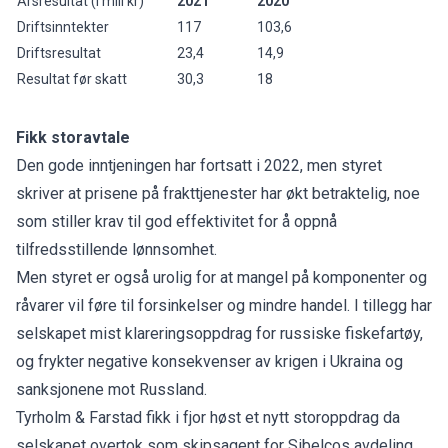
Årsresultat (i mill kr)
2021
2020
Driftsinntekter
117
103,6
Driftsresultat
23,4
14,9
Resultat før skatt
30,3
18
Fikk storavtale
Den gode inntjeningen har fortsatt i 2022, men styret
skriver at prisene på frakttjenester har økt betraktelig, noe
som stiller krav til god effektivitet for å oppnå
tilfredsstillende lønnsomhet.
Men styret er også urolig for at mangel på komponenter og
råvarer vil føre til forsinkelser og mindre handel. I tillegg har
selskapet mist klareringsoppdrag for russiske fiskefartøy,
og frykter negative konsekvenser av krigen i Ukraina og
sanksjonene mot Russland.
Tyrholm & Farstad fikk i fjor høst et nytt storoppdrag da
selskapet overtok som
skipsagent for Sibelcos avdeling