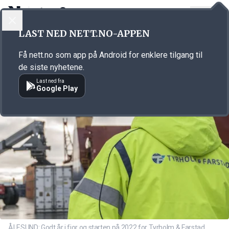
LOGG INN
MENY
Annonsørinnhold
LAST NED NETT.NO-APPEN
Link for annonse
Få nett.no som app på Android for enklere tilgang til
de siste nyhetene.
Last ned fra
Google Play
ÅLESUND: Godt år i fjor og starten på 2022 for Tyrholm & Farstad.