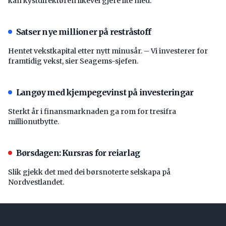
kan kystdirektøren likevel gjere lite med.
Satser nye millioner på restråstoff
Hentet vekstkapital etter nytt minusår. – Vi investerer for
framtidig vekst, sier Seagems-sjefen.
Langøy med kjempegevinst på investeringar
Sterkt år i finansmarknaden ga rom for tresifra
millionutbytte.
Børsdagen: Kursras for reiarlag
Slik gjekk det med dei børsnoterte selskapa på
Nordvestlandet.