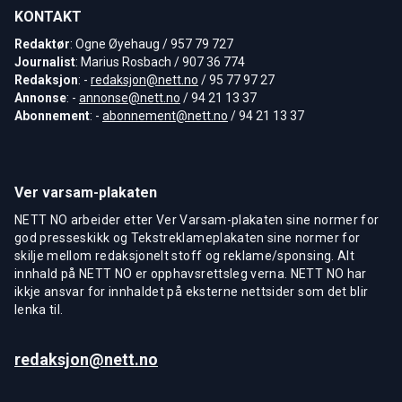
KONTAKT
Redaktør
: Ogne Øyehaug / 957 79 727
Journalist
: Marius Rosbach / 907 36 774
Redaksjon
: -
redaksjon@nett.no
/ 95 77 97 27
Annonse
: -
annonse@nett.no
/ 94 21 13 37
Abonnement
: -
abonnement@nett.no
/ 94 21 13 37
Ver varsam-plakaten
NETT NO arbeider etter Ver Varsam-plakaten sine normer for
god presseskikk og Tekstreklameplakaten sine normer for
skilje mellom redaksjonelt stoff og reklame/sponsing. Alt
innhald på NETT NO er opphavsrettsleg verna. NETT NO har
ikkje ansvar for innhaldet på eksterne nettsider som det blir
lenka til.
redaksjon@nett.no