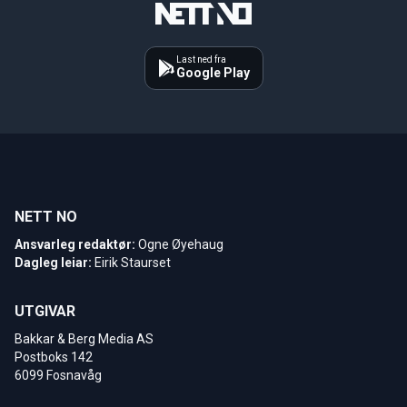
Last ned fra
Google Play
NETT NO
Ansvarleg redaktør:
Ogne Øyehaug
Dagleg leiar:
Eirik Staurset
UTGIVAR
Bakkar & Berg Media AS
Postboks 142
6099 Fosnavåg