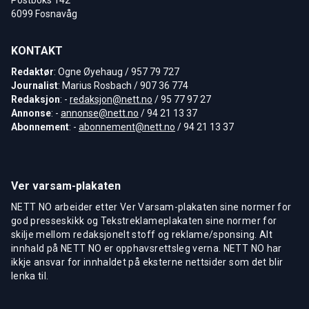
6099 Fosnavåg
KONTAKT
Redaktør
: Ogne Øyehaug / 957 79 727
Journalist
: Marius Rosbach / 907 36 774
Redaksjon
: -
redaksjon@nett.no
/ 95 77 97 27
Annonse
: -
annonse@nett.no
/ 94 21 13 37
Abonnement
: -
abonnement@nett.no
/ 94 21 13 37
Ver varsam-plakaten
NETT NO arbeider etter Ver Varsam-plakaten sine normer for
god presseskikk og Tekstreklameplakaten sine normer for
skilje mellom redaksjonelt stoff og reklame/sponsing. Alt
innhald på NETT NO er opphavsrettsleg verna. NETT NO har
ikkje ansvar for innhaldet på eksterne nettsider som det blir
lenka til.