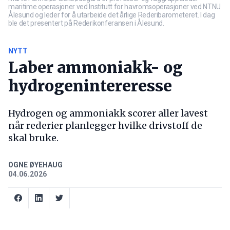
maritime operasjoner ved Institutt for havromsoperasjoner ved NTNU
Ålesund og leder for å utarbeide det årlige Rederibarometeret. I dag
ble det presentert på Rederikonferansen i Ålesund.
NYTT
Laber ammoniakk- og
hydrogenintereresse
Hydrogen og ammoniakk scorer aller lavest
når rederier planlegger hvilke drivstoff de
skal bruke.
OGNE ØYEHAUG
04.06.2026