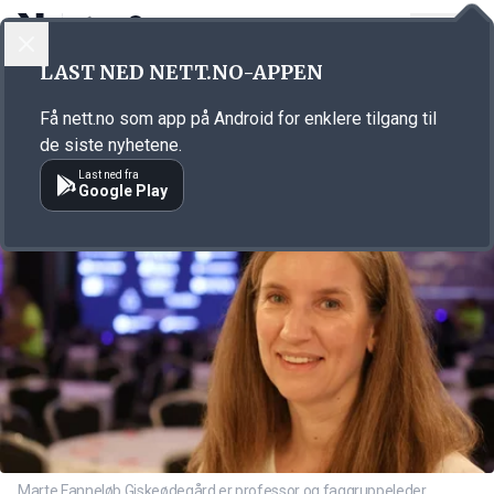
LOGG INN
MENY
Annonsørinnhold
LAST NED NETT.NO-APPEN
Link for annonse
Få nett.no som app på Android for enklere tilgang til
de siste nyhetene.
Last ned fra
Google Play
Marte Fanneløb Giskeødegård er professor og faggruppeleder