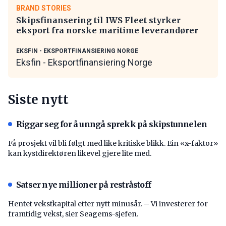
BRAND STORIES
Skipsfinansering til IWS Fleet styrker
eksport fra norske maritime leverandører
EKSFIN - EKSPORTFINANSIERING NORGE
Eksfin - Eksportfinansiering Norge
Siste nytt
Riggar seg for å unngå sprekk på skipstunnelen
Få prosjekt vil bli følgt med like kritiske blikk. Ein «x-faktor»
kan kystdirektøren likevel gjere lite med.
Satser nye millioner på restråstoff
Hentet vekstkapital etter nytt minusår. – Vi investerer for
framtidig vekst, sier Seagems-sjefen.