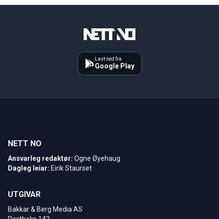
Last ned fra
Google Play
NETT NO
Ansvarleg redaktør:
Ogne Øyehaug
Dagleg leiar:
Eirik Staurset
UTGIVAR
Bakkar & Berg Media AS
Postboks 142