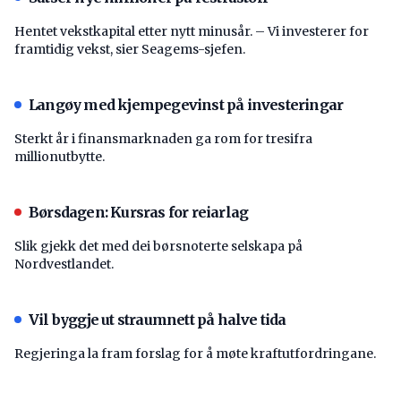
Hentet vekstkapital etter nytt minusår. – Vi investerer for
framtidig vekst, sier Seagems-sjefen.
Langøy med kjempegevinst på investeringar
Sterkt år i finansmarknaden ga rom for tresifra
millionutbytte.
Børsdagen: Kursras for reiarlag
Slik gjekk det med dei børsnoterte selskapa på
Nordvestlandet.
Vil byggje ut straumnett på halve tida
Regjeringa la fram forslag for å møte kraftutfordringane.