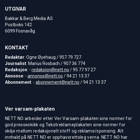
UTGIVAR
Bakkar & Berg Media AS
Postboks 142
6099 Fosnavåg
KONTAKT
Redaktør
: Ogne Øyehaug / 957 79 727
Journalist
: Marius Rosbach / 907 36 774
Redaksjon
: -
redaksjon@nett.no
/ 95 77 97 27
Annonse
: -
annonse@nett.no
/ 94 21 13 37
Abonnement
: -
abonnement@nett.no
/ 94 21 13 37
Ver varsam-plakaten
NETT NO arbeider etter Ver Varsam-plakaten sine normer for
god presseskikk og Tekstreklameplakaten sine normer for
skilje mellom redaksjonelt stoff og reklame/sponsing. Alt
innhald på NETT NO er opphavsrettsleg verna. NETT NO har