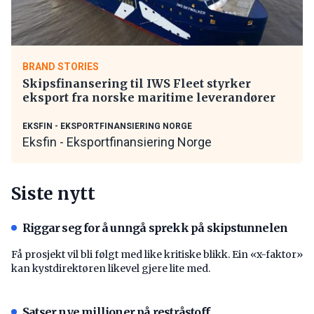
BRAND STORIES
Skipsfinansering til IWS Fleet styrker
eksport fra norske maritime leverandører
EKSFIN - EKSPORTFINANSIERING NORGE
Eksfin - Eksportfinansiering Norge
Siste nytt
Riggar seg for å unngå sprekk på skipstunnelen
Få prosjekt vil bli følgt med like kritiske blikk. Ein «x-faktor»
kan kystdirektøren likevel gjere lite med.
Satser nye millioner på restråstoff