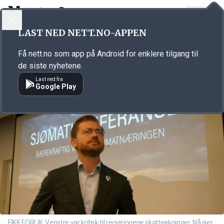
LOGG INN
MENY
Annonsørinnhold
LAST NED NETT.NO-APPEN
Link for annonse
Få nett.no som app på Android for enklere tilgang til
de siste nyhetene.
Last ned fra
Google Play
FIKK FORLIK: Venstre var kritisk til regjeringene skatteøkninger. Nå sier